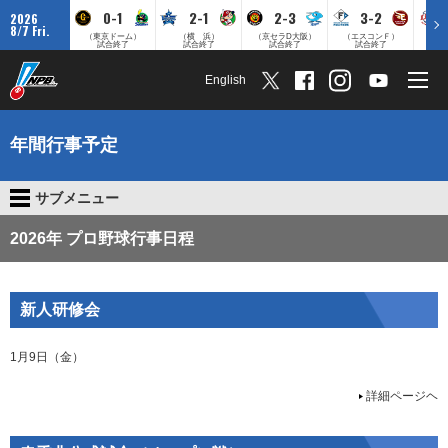
0-1
2-1
2-3
3-2
2026
8/7 Fri.
（東京ドーム）
（横 浜）
（京セラD大阪）
（エスコンＦ）
（
試合終了
試合終了
試合終了
試合終了
English
年間行事予定
サブメニュー
2026年 プロ野球行事日程
新人研修会
1月9日（金）
詳細ページヘ