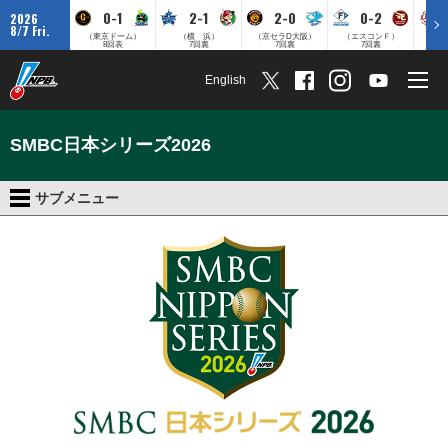
0-1
2-1
2-0
0-2
2026
8/7 Fri.
（東京ドーム）
（横 浜）
（京セラD大阪）
（エスコンＦ）
（
8回表
7回裏
7回裏
7回裏
English
SMBC日本シリーズ2026
サブメニュー