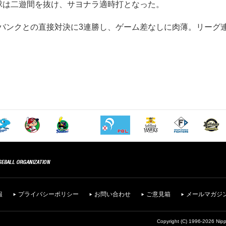
球は二遊間を抜け、サヨナラ適時打となった。
ンクとの直接対決に3連勝し、ゲーム差なしに肉薄。リーグ
報
プライバシーポリシー
お問い合わせ
ご意見箱
メールマガジ
Copyright (C) 1996-2026 Nipp