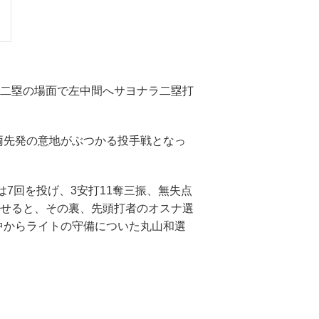
一死二塁の場面で左中間へサヨナラ二塁打
両先発の意地がぶつかる投手戦となっ
7回を投げ、3安打11奪三振、無失点
寄せると、その裏、先頭打者のオスナ選
中からライトの守備についた丸山和選