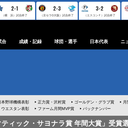
2-1
2-3
3-2
（横 浜）
試合終了
（京セラD大阪）
試合終了
（エスコンＦ）
試合終了
試合
成績・記録
球団・選手
日本代表
ニ
日本野球機構表彰
正力賞・沢村賞
ゴールデン・グラブ賞
月
ウエスタン表彰
ファーム月間MVP賞
バックナンバー
ラマティック・サヨナラ賞 年間大賞」受賞