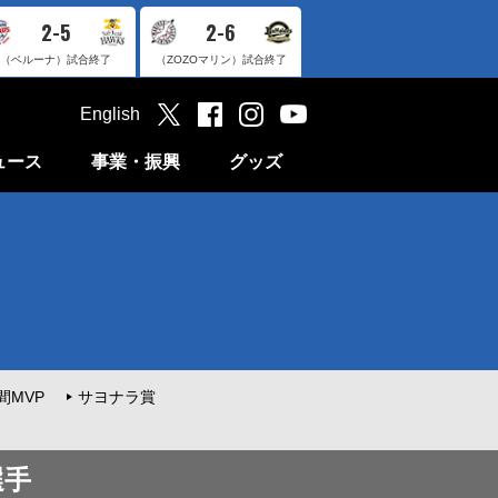
2-5
2-6
（ベルーナ）
試合終了
（ZOZOマリン）
試合終了
English
ュース
事業・振興
グッズ
間MVP
サヨナラ賞
選手