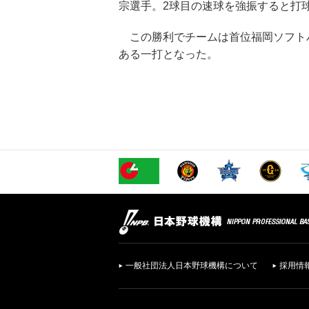
宗選手。2球目の速球を強振すると打
この勝利でチームは首位福岡ソフトバ
ある一打となった。
一般社団法人日本野球機構について
採用情