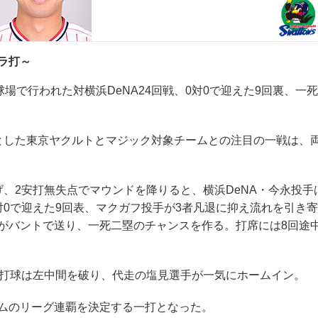
ラ打～
場で行われた対横浜DeNA24回戦、0対0で迎えた9回裏、
した東京ヤクルトとマジック対象チームとの注目の一戦は、
2安打無失点でマウンドを降りると、横浜DeNA・今永投手は
対0で迎えた9回表、マクガフ投手が3者凡退に抑え流れを引き
がバントで送り、一死二塁のチャンスを作る。打席には8回途
打球は左中間を破り、代走の塩見選手が一気にホームイン。
ムのリーグ連覇を決定する一打となった。