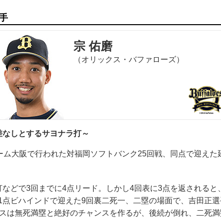
手
宗 佑磨
（オリックス・バファローズ）
差なしとするサヨナラ打～
ーム大阪で行われた対福岡ソフトバンク25回戦、同点で迎えた
などで3回までに4点リード。しかし4回表に3点を返されると
1点ビハインドで迎えた9回裏二死一、二塁の場面で、吉田正
クスは無死満塁と絶好のチャンスを作るが、後続が倒れ、二死満