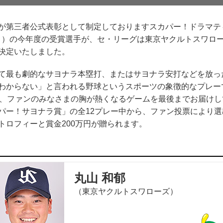
第三者公式表彰として制定しておりますスカパー！ドラマティ
賞」）の今年度の受賞選手が、セ・リーグは東京ヤクルトスワロ
決定いたしました。
最も劇的なサヨナラ本塁打、またはサヨナラ安打などを放っ
わからない」と言われる野球というスポーツの象徴的なプレー
し、ファンのみなさまの胸が熱くなるゲームを最後までお届け
パー！サヨナラ賞」の全12プレー中から、ファン投票により選
ロフィーと賞金200万円が贈られます。
丸山 和郁
（東京ヤクルトスワローズ）