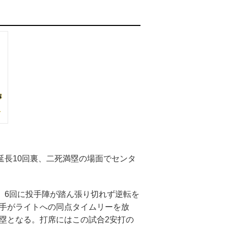
延長10回裏、二死満塁の場面でセンタ
、6回に投手陣が踏ん張り切れず逆転を
選手がライトへの同点タイムリーを放
塁となる。打席にはこの試合2安打の