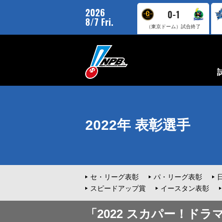
2026
0-1
8/7 Fri.
（東京ドーム）
試合終了
2022年 表彰選手
セ・リーグ表彰
パ・リーグ表彰
スピードアップ賞
イースタン表彰
「2022 スカパー！ド