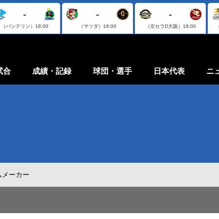
-
-
-
（バンテリン）
18:00
（マツダ）
18:00
（京セラD大阪）
18:00
試合
成績・記録
球団・選手
日本代表
ニ
ムメーカー