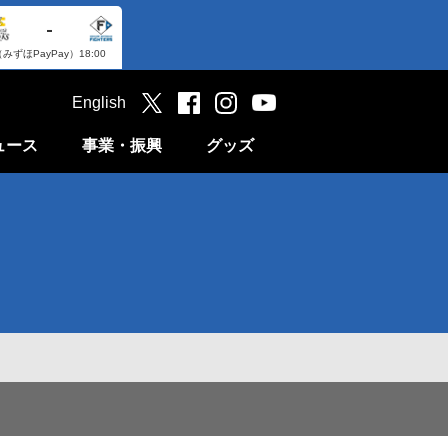
-
（みずほPayPay）
18:00
English
ュース
事業・振興
グッズ