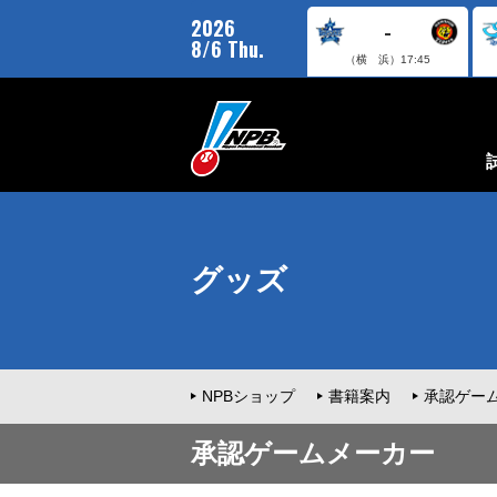
2026
-
8/6 Thu.
（横 浜）
17:45
グッズ
NPBショップ
書籍案内
承認ゲー
承認ゲームメーカー