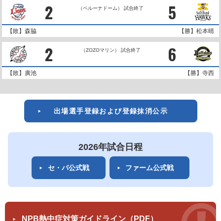
2
5
（ベルーナドーム） 試合終了
【敗】森脇
【勝】松本晴
2
6
（ZOZOマリン） 試合終了
【敗】廣池
【勝】寺西
出場選手登録および登録抹消公示
2026年試合日程
セ・パ公式戦
ファーム公式戦
NPB熱中症対策ガイドライン（PDF）