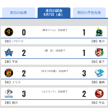
本日の試合
前日の結果
明日の予告先発
8月7日（金）
0
1
（東京ドーム） 試合終了
【敗】ハワード
【勝】奥川
2
1
（横 浜） 試合終了
【勝】平良
【敗】森下
2
3
（京セラD大阪） 試合終了
【敗】ドリス
【勝】藤嶋
3
2
（エスコンＦ） 試合終了
【勝】柳川
【敗】中込