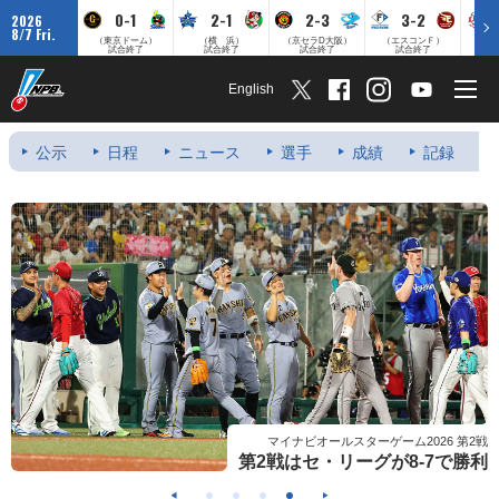
0-1
2-1
2-3
3-2
2026
8/7 Fri.
（東京ドーム）
（横 浜）
（京セラD大阪）
（エスコンＦ）
（
試合終了
試合終了
試合終了
試合終了
English
公示
日程
ニュース
選手
成績
記録
マイナビオールスターゲーム2026 第2戦
第2戦はセ・リーグが8-7で勝利