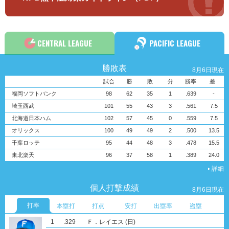
CENTRAL LEAGUE
PACIFIC LEAGUE
勝敗表
8月6日現在
試合
勝
敗
分
勝率
差
福岡ソフトバンク
98
62
35
1
.639
-
埼玉西武
101
55
43
3
.561
7.5
北海道日本ハム
102
57
45
0
.559
7.5
オリックス
100
49
49
2
.500
13.5
千葉ロッテ
95
44
48
3
.478
15.5
東北楽天
96
37
58
1
.389
24.0
詳細
個人打撃成績
8月6日現在
打率
本塁打
打点
安打
出塁率
盗塁
1
1
1
1
1
1
.329
30
82
121
.425
23
栗原 陵矢
近藤 健介
周東 佑京
Ｆ．レイエス
Ｆ．レイエス
近藤 健介
(ソ)
(ソ)
(ソ)
(ソ)
(日)
(日)