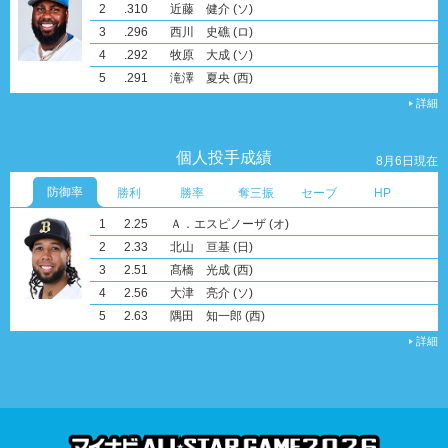
2
2
2
2
2
2
.310
24
78
.384
15
115
Ｆ．レイエス
栗原 陵矢
渡部 遼人
西川 龍馬
近藤 健介
Ｆ．レイエス
(ソ)
(オ)
(オ)
(ソ)
(日)
(日)
3
3
3
3
3
3
.296
23
59
105
.378
14
近藤 健介
Ｆ．レイエス
庄子 雄大
水野 達稀
西川 史礁
滝澤 夏央
(ソ)
(ソ)
(日)
(ロ)
(西)
(日)
4
4
4
4
4
4
.292
20
50
104
.367
11
万波 中正
野村 佑希
滝澤 夏央
近藤 健介
牧原 大成
西川 史礁
(日)
(日)
(西)
(ソ)
(ソ)
(ロ)
5
5
5
4
5
5
.291
18
49
104
.363
10
山口 航輝
万波 中正
水野 達稀
西川 史礁
滝澤 夏央
辰己 涼介
(ロ)
(日)
(日) ほか2名
(ロ)
(西)
(楽)
詳細
個人投手成績
8月6日現在
防御率
勝利
勝率
奪三振
セーブ
HP
1
1
1
1
1
1
2.25
10
.818
121
27
30
加藤 貴之
横山 陸人
椋木 蓮
伊藤 大海
Ａ．エスピノーザ
大津 亮介
(オ)
(日)
(ロ)
(日)
(ソ)
(オ)
2
1
2
2
2
2
2.33
10
.769
24
25
119
Ａ．エスピノーザ
Ａ．マチャド
鈴木 昭汰
九里 亜蓮
北山 亘基
Ａ．エスピノーザ
(ロ)
(オ)
(日)
(オ)
(オ)
(オ)
3
3
3
3
3
3
2.51
.750
23
24
110
9
大津 亮介
杉山 一樹
篠原 響
荘司 康誠
髙橋 光成
北山 亘基
(西)
(ソ)
(ソ)
(楽)
(西)
(日)
4
3
4
4
4
4
2.56
.615
102
21
22
9
前田 悠伍
藤平 尚真
松本 裕樹
Ａ．ジャクソン
大津 亮介
髙橋 光成
(ソ)
(楽)
(ソ)
(ソ)
(西)
(ロ)
5
3
4
5
5
4
2.63
.615
101
19
22
9
北山 亘基
柳川 大晟
甲斐野 央
隅田 知一郎
隅田 知一郎
武内 夏暉
(日)
(日)
(西)
(西)
(西)
(西)
詳細