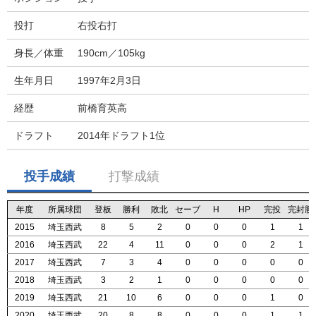
投打
右投右打
身長／体重
190cm／105kg
生年月日
1997年2月3日
経歴
前橋育英高
ドラフト
2014年ドラフト1位
投手成績
打撃成績
年度
年度
年度
年度
所属球団
所属球団
所属球団
所属球団
登板
登板
登板
登板
勝利
勝利
勝利
勝利
敗北
敗北
敗北
敗北
セーブ
セーブ
セーブ
セーブ
H
H
H
H
HP
HP
HP
HP
完投
完投
完投
完投
完封勝
完封勝
完封勝
完封勝
2015
2015
2015
2015
埼玉西武
埼玉西武
埼玉西武
埼玉西武
8
8
8
8
5
5
5
5
2
2
2
2
0
0
0
0
0
0
0
0
0
0
0
0
1
1
1
1
1
1
1
1
2016
2016
2016
2016
埼玉西武
埼玉西武
埼玉西武
埼玉西武
22
22
22
22
4
4
4
4
11
11
11
11
0
0
0
0
0
0
0
0
0
0
0
0
2
2
2
2
1
1
1
1
2017
2017
2017
2017
埼玉西武
埼玉西武
埼玉西武
埼玉西武
7
7
7
7
3
3
3
3
4
4
4
4
0
0
0
0
0
0
0
0
0
0
0
0
0
0
0
0
0
0
0
0
2018
2018
2018
2018
埼玉西武
埼玉西武
埼玉西武
埼玉西武
3
3
3
3
2
2
2
2
1
1
1
1
0
0
0
0
0
0
0
0
0
0
0
0
0
0
0
0
0
0
0
0
2019
2019
2019
2019
埼玉西武
埼玉西武
埼玉西武
埼玉西武
21
21
21
21
10
10
10
10
6
6
6
6
0
0
0
0
0
0
0
0
0
0
0
0
1
1
1
1
0
0
0
0
2020
2020
2020
2020
埼玉西武
埼玉西武
埼玉西武
埼玉西武
20
20
20
20
8
8
8
8
8
8
8
8
0
0
0
0
0
0
0
0
0
0
0
0
1
1
1
1
1
1
1
1