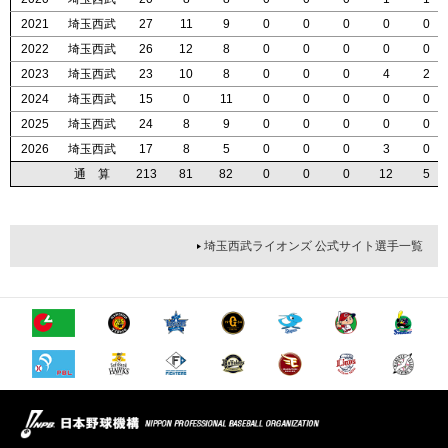
2021
2021
2021
2021
埼玉西武
埼玉西武
埼玉西武
埼玉西武
27
27
27
27
11
11
11
11
9
9
9
9
0
0
0
0
0
0
0
0
0
0
0
0
0
0
0
0
0
0
0
0
2022
2022
2022
2022
埼玉西武
埼玉西武
埼玉西武
埼玉西武
26
26
26
26
12
12
12
12
8
8
8
8
0
0
0
0
0
0
0
0
0
0
0
0
0
0
0
0
0
0
0
0
2023
2023
2023
2023
埼玉西武
埼玉西武
埼玉西武
埼玉西武
23
23
23
23
10
10
10
10
8
8
8
8
0
0
0
0
0
0
0
0
0
0
0
0
4
4
4
4
2
2
2
2
2024
2024
2024
2024
埼玉西武
埼玉西武
埼玉西武
埼玉西武
15
15
15
15
0
0
0
0
11
11
11
11
0
0
0
0
0
0
0
0
0
0
0
0
0
0
0
0
0
0
0
0
2025
2025
2025
2025
埼玉西武
埼玉西武
埼玉西武
埼玉西武
24
24
24
24
8
8
8
8
9
9
9
9
0
0
0
0
0
0
0
0
0
0
0
0
0
0
0
0
0
0
0
0
2026
2026
2026
2026
埼玉西武
埼玉西武
埼玉西武
埼玉西武
17
17
17
17
8
8
8
8
5
5
5
5
0
0
0
0
0
0
0
0
0
0
0
0
3
3
3
3
0
0
0
0
通 算
通 算
通 算
通 算
213
213
213
213
81
81
81
81
82
82
82
82
0
0
0
0
0
0
0
0
0
0
0
0
12
12
12
12
5
5
5
5
埼玉西武ライオンズ 公式サイト選手一覧