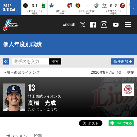
3-1
-
-
0-2
2026
8/8 Sat.
（東京ドーム）
（横 浜）
（京セラD大阪）
（エスコンＦ）
（
3回裏
18:00
18:00
4回表
English
個人年度別成績
条件追加
埼玉西武ライオンズ
2026年8月7日（金） 現在
13
埼玉西武ライオンズ
髙橋 光成
たかはし・こうな
ポジション
投手