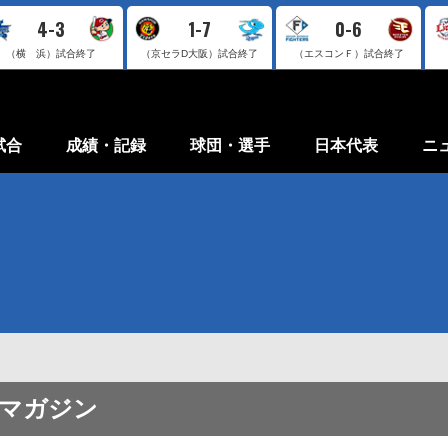
4-3
1-7
0-6
（横 浜）
試合終了
（京セラD大阪）
試合終了
（エスコンＦ）
試合終了
試合
成績・記録
球団・選手
日本代表
ニ
ルマガジン