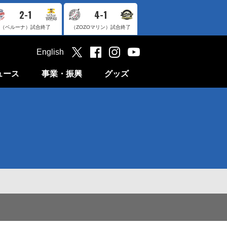
2-1
4-1
（ベルーナ）
試合終了
（ZOZOマリン）
試合終了
English
ュース
事業・振興
グッズ