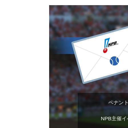
ペナン
NPB主催