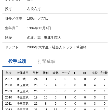
投打
右投右打
身長／体重
180cm／77kg
生年月日
1984年12月4日
経歴
名取北高 - 東北学院大
ドラフト
2006年大学生・社会人ドラフト希望枠
投手成績
打撃成績
年度
年度
年度
年度
所属球団
所属球団
所属球団
所属球団
登板
登板
登板
登板
勝利
勝利
勝利
勝利
敗北
敗北
敗北
敗北
セーブ
セーブ
セーブ
セーブ
H
H
H
H
HP
HP
HP
HP
完投
完投
完投
完投
完封勝
完封勝
完封勝
完封勝
2007
2007
2007
2007
西 武
西 武
西 武
西 武
24
24
24
24
11
11
11
11
7
7
7
7
0
0
0
0
0
0
0
0
0
0
0
0
2
2
2
2
2
2
2
2
2008
2008
2008
2008
埼玉西武
埼玉西武
埼玉西武
埼玉西武
26
26
26
26
12
12
12
12
4
4
4
4
0
0
0
0
0
0
0
0
0
0
0
0
4
4
4
4
2
2
2
2
2009
2009
2009
2009
埼玉西武
埼玉西武
埼玉西武
埼玉西武
26
26
26
26
13
13
13
13
5
5
5
5
0
0
0
0
0
0
0
0
1
1
1
1
2
2
2
2
1
1
1
1
2010
2010
2010
2010
埼玉西武
埼玉西武
埼玉西武
埼玉西武
19
19
19
19
10
10
10
10
6
6
6
6
1
1
1
1
0
0
0
0
0
0
0
0
3
3
3
3
2
2
2
2
2011
2011
2011
2011
埼玉西武
埼玉西武
埼玉西武
埼玉西武
21
21
21
21
8
8
8
8
9
9
9
9
0
0
0
0
0
0
0
0
0
0
0
0
3
3
3
3
0
0
0
0
2012
2012
2012
2012
埼玉西武
埼玉西武
埼玉西武
埼玉西武
26
26
26
26
11
11
11
11
12
12
12
12
0
0
0
0
0
0
0
0
0
0
0
0
4
4
4
4
1
1
1
1