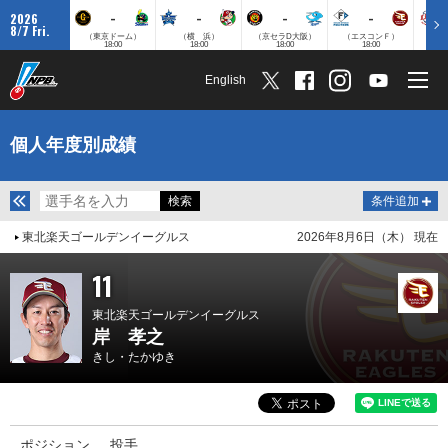
-
-
-
-
2026
8/7 Fri.
（東京ドーム）
（横 浜）
（京セラD大阪）
（エスコンＦ）
（
18:00
18:00
18:00
18:00
English
個人年度別成績
条件追加
東北楽天ゴールデンイーグルス
2026年8月6日（木） 現在
11
東北楽天ゴールデンイーグルス
岸 孝之
きし・たかゆき
ポジション
投手