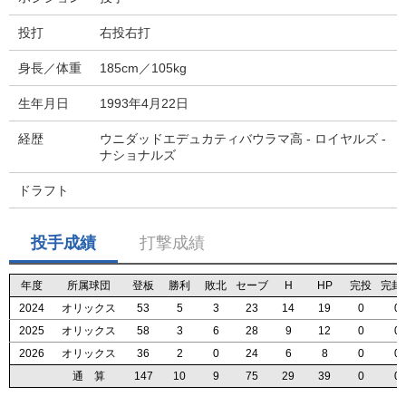
投打
右投右打
身長／体重
185cm／105kg
生年月日
1993年4月22日
経歴
ウニダッドエデュカティバウラマ高 - ロイヤルズ -
ナショナルズ
ドラフト
投手成績
打撃成績
年度
年度
年度
年度
所属球団
所属球団
所属球団
所属球団
登板
登板
登板
登板
勝利
勝利
勝利
勝利
敗北
敗北
敗北
敗北
セーブ
セーブ
セーブ
セーブ
H
H
H
H
HP
HP
HP
HP
完投
完投
完投
完投
完封
完封
完封
完封
2024
2024
2024
2024
オリックス
オリックス
オリックス
オリックス
53
53
53
53
5
5
5
5
3
3
3
3
23
23
23
23
14
14
14
14
19
19
19
19
0
0
0
0
0
0
0
0
2025
2025
2025
2025
オリックス
オリックス
オリックス
オリックス
58
58
58
58
3
3
3
3
6
6
6
6
28
28
28
28
9
9
9
9
12
12
12
12
0
0
0
0
0
0
0
0
2026
2026
2026
2026
オリックス
オリックス
オリックス
オリックス
36
36
36
36
2
2
2
2
0
0
0
0
24
24
24
24
6
6
6
6
8
8
8
8
0
0
0
0
0
0
0
0
通 算
通 算
通 算
通 算
147
147
147
147
10
10
10
10
9
9
9
9
75
75
75
75
29
29
29
29
39
39
39
39
0
0
0
0
0
0
0
0