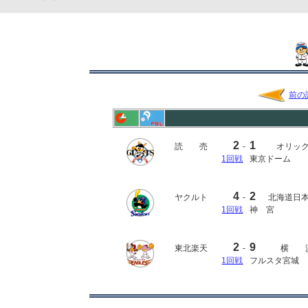
前の
2
1
読 売
-
オリッ
1回戦
東京ドーム
4
2
ヤクルト
-
北海道日
1回戦
神 宮
2
9
東北楽天
-
横 
1回戦
フルスタ宮城