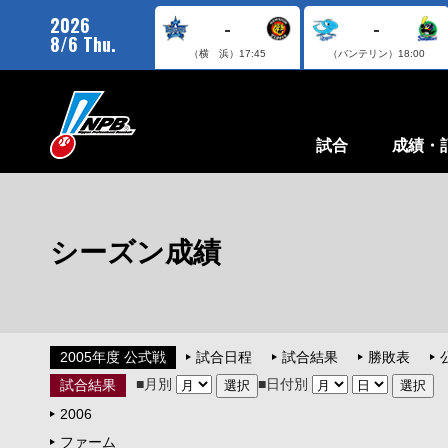
2026
-
-
8/6 Thu.
（横 浜）
17:45
（バンテリン）
18:00
試合
成績・
シーズン成績
2005年度 公式戦
試合日程
試合結果
勝敗表
■月別
■日付別
試合結果
2006
ファーム