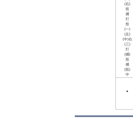
(右)
投
捕
打
投
(一)
(左)
(中)右
(三)
打
(捕)
投
捕
(投)
中
●