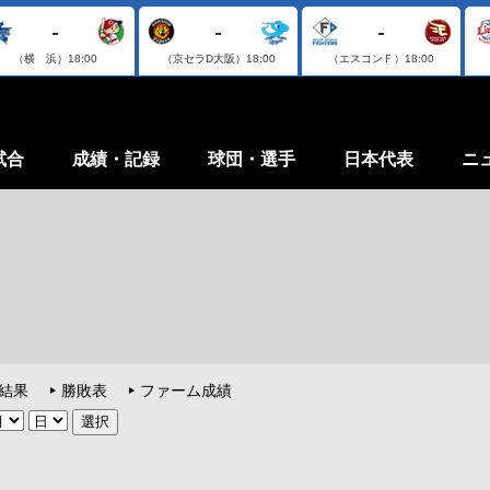
-
-
-
（横 浜）
18:00
（京セラD大阪）
18:00
（エスコンＦ）
18:00
試合
成績・記録
球団・選手
日本代表
ニ
結果
勝敗表
ファーム成績