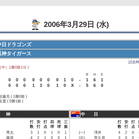
2006年3月29日 (水)
中日ドラゴンズ
阪神タイガース
試合時間
［中］1勝0敗1分 )
Ｒ
Ｈ
Ｅ
0
0
0
0
0
0
0
1
0
-
1
6
1
0
0
0
1
3
0
1
0
X
-
5
6
0
佐藤充 ( 1勝0敗 )
玉置 ( 0勝1敗 )
 神
中 日
打
安
打
四
死
三
打
安
打
数
打
点
球
球
振
数
打
点
秀太
3
1
0
1
0
1
(一)
澤井
4
2
0
藤原
4
2
1
0
0
1
(右)
普久原
3
0
0