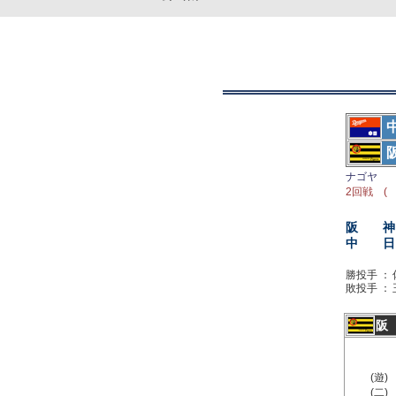
ナゴヤ
2回戦 ( 
阪 神
中 日
勝投手 ：
敗投手 ：
阪
(遊)
(二)