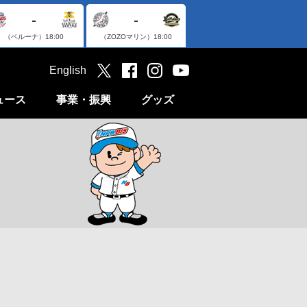
-
-
（ベルーナ）
18:00
（ZOZOマリン）
18:00
English
ュース
事業・振興
グッズ