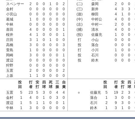
スペンサー
2
0
0
1
0
2
(二)
森岡
2
0
0
金村
0
0
0
0
0
0
(三)
新井
4
3
3
小宮山
0
0
0
0
0
0
(遊)
柳田
4
1
0
葛城
1
0
0
0
0
0
(中)
中村公
4
0
0
中林
0
0
0
0
0
0
(左)
中村一
2
0
0
喜田
4
0
0
0
0
1
(捕)
清水
4
0
0
桜井
4
1
0
0
0
1
(投)
佐藤充
1
0
0
庄田
3
1
0
1
0
0
打
小山
0
0
0
高橋
3
0
0
0
0
3
投
落合
0
0
0
萱島
1
0
0
0
0
0
打
小川
1
0
0
岡崎
3
0
0
0
0
1
投
石川
0
0
0
渡辺
0
0
0
0
0
0
投
鈴木
0
0
0
狩野
0
0
0
0
0
0
玉置
2
0
0
0
0
2
上坂
1
1
0
0
0
0
投
打
安
四
死
三
自
投
打
安
四
回
者
打
球
球
振
責
回
者
打
球
玉置
5
23
5
3
0
4
4
○
佐藤充
5
19
2
3
金村
1
4
0
1
0
3
0
落合
1
3
0
0
渡辺
1
5
1
1
0
0
1
石川
2
9
3
0
中林
1
3
0
0
0
0
0
鈴木
1
3
1
0