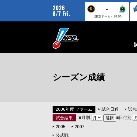
2026
-
8/7 Fri.
（東京ドーム）
18:00
シーズン成績
2006年度 ファーム
試合日程
試合
■月別
■日付別
試合結果
2005
2007
公式戦