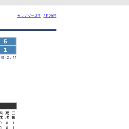
カレンダー 3月
-
3月29日
5
1
 - 2：44
四
死
三
球
球
振
0
0
1
0
0
1