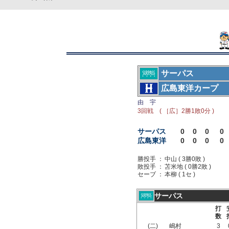
サーパス
広島東洋カープ
由 宇
3回戦 ( ［広］2勝1敗0分 )
サーパス
0
0
0
0
広島東洋
0
0
0
0
勝投手 ：
中山 ( 3勝0敗 )
敗投手 ：
苫米地 ( 0勝2敗 )
セーブ ：
本柳 ( 1セ )
サーパス
打
数
(二)
嶋村
3