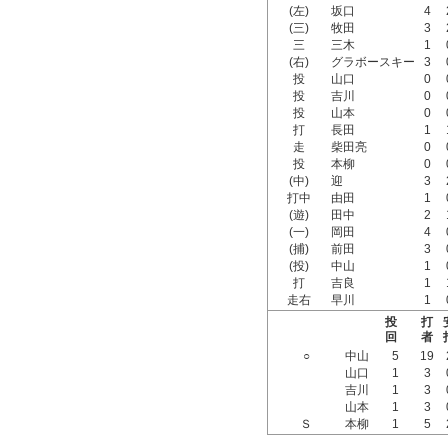
(左)
坂口
4
(三)
牧田
3
三
三木
1
(右)
グラボースキー
3
投
山口
0
投
吉川
0
投
山本
0
打
長田
1
走
柴田亮
0
投
本柳
0
(中)
迎
3
打中
由田
1
(遊)
田中
2
(一)
岡田
4
(捕)
前田
3
(投)
中山
1
打
吉良
1
走右
早川
1
投
打
回
者
○
中山
5
19
山口
1
3
吉川
1
3
山本
1
3
Ｓ
本柳
1
5