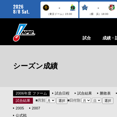
2026
-
-
8/8 Sat.
（東京ドーム）
15:00
（横 浜）
18:00
試合
成績・
シーズン成績
2006年度 ファーム
試合日程
試合結果
勝敗表
■月別
■日付別
試合結果
2005
2007
公式戦