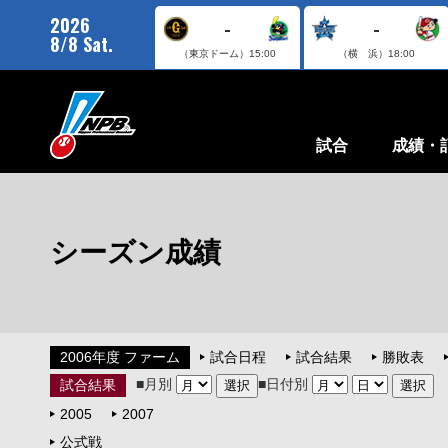
2026
-
-
8/8 Sat.
（東京ドーム）
15:00
（横 浜）
18:00
試合
成績・
シーズン成績
2006年度 ファーム
試合日程
試合結果
勝敗表
■月別
■日付別
試合結果
2005
2007
公式戦