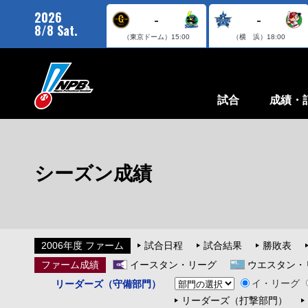
2026
-
-
8/8 Sat.
（東京ドーム）
15:00
（横 浜）
18:00
試合
成績・
シーズン成績
2006年度 ファーム
試合日程
試合結果
勝敗表
ファーム成績
イースタン・リーグ
ウエスタン・
イ・リーグ
リーダーズ（守備部門）
リーダーズ（打撃部門）