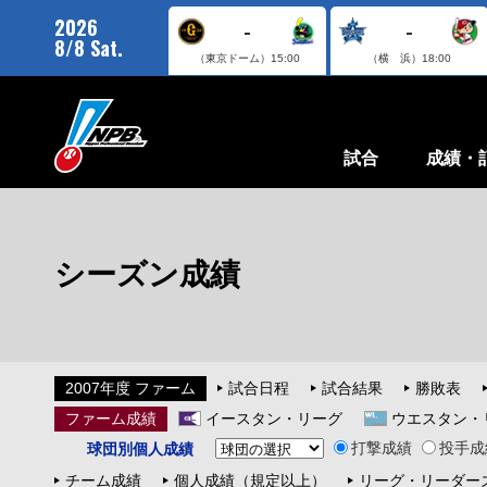
2026
-
-
8/8 Sat.
（東京ドーム）
15:00
（横 浜）
18:00
試合
成績・
シーズン成績
2007年度 ファーム
試合日程
試合結果
勝敗表
ファーム成績
イースタン・リーグ
ウエスタン・
打撃成績
投手成
球団別個人成績
チーム成績
個人成績（規定以上）
リーグ・リーダー