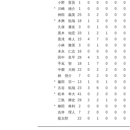
小野 晋吾
1
0
0
0
0
0
*
川崎 雄介
1
0
0
0
0
0
神田 義英
25
3
2
0
0
0
*
木興 拓哉
18
1
3
0
0
0
久保 康友
3
0
1
0
0
0
黒木 知宏
33
1
2
1
0
0
黒滝 将人
15
4
7
0
0
0
小林 雅英
3
0
1
0
0
0
末永 仁志
16
0
0
0
0
0
田中 良平
28
4
3
0
0
0
手嶌 智
18
1
7
0
0
0
中郷 大樹
22
0
2
2
0
0
林 啓介
7
0
2
0
0
0
*
藤田 宗一
13
1
0
1
0
0
*
古谷 拓哉
23
3
6
0
0
0
*
松本 幸大
41
0
2
0
0
0
三島 輝史
29
2
2
1
0
0
*
柳田 将利
2
0
0
0
0
0
吉井 理人
7
2
0
0
0
0
龍太郎
22
0
1
0
0
0