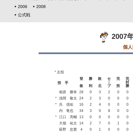
2006
2008
公式戦
200
個人
* 左投
登
勝
敗
セ
完
完
｜
封
投 手
板
利
北
ブ
投
勝
相原 勝幸
28
0
3
2
0
0
*
浅間 敬太
24
2
3
0
0
0
*
呉 偲佑
16
2
4
0
0
0
内 竜也
34
3
0
8
0
0
*
江口 亮輔
13
0
0
0
0
0
大嶺 祐太
14
2
7
0
1
0
荻野 忠寛
4
0
1
0
0
0