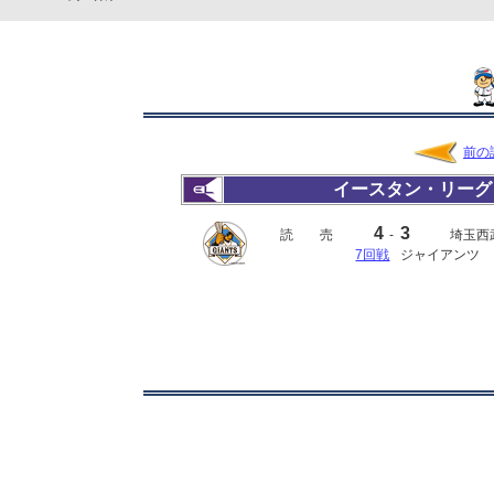
前の
イースタン・リーグ
4
3
読 売
-
埼玉西
7回戦
ジャイアンツ