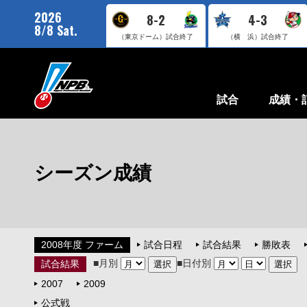
2026
8-2
4-3
8/8 Sat.
（東京ドーム）
試合終了
（横 浜）
試合終了
試合
成績・
シーズン成績
2008年度 ファーム
試合日程
試合結果
勝敗表
■月別
■日付別
試合結果
2007
2009
公式戦