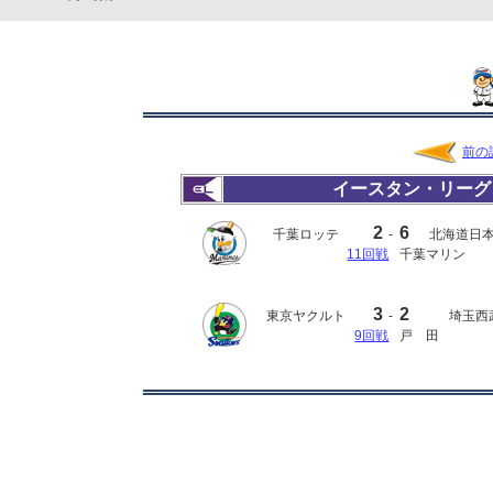
前の
イースタン・リーグ
2
6
千葉ロッテ
-
北海道日
11回戦
千葉マリン
3
2
東京ヤクルト
-
埼玉西
9回戦
戸 田