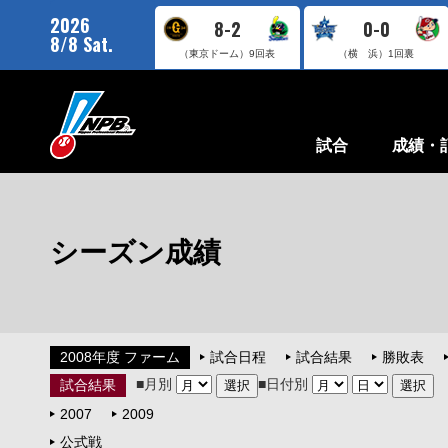
2026
8-2
0-0
8/8 Sat.
（東京ドーム）
9回表
（横 浜）
1回裏
試合
成績・
シーズン成績
2008年度 ファーム
試合日程
試合結果
勝敗表
■月別
■日付別
試合結果
2007
2009
公式戦