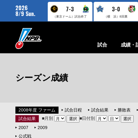
2026
7-3
3-0
8/9 Sun.
（東京ドーム）
試合終了
（横 浜）
8回裏
試合
成績・
シーズン成績
2008年度 ファーム
試合日程
試合結果
勝敗表
■月別
■日付別
試合結果
2007
2009
公式戦