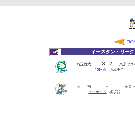
前の
イースタン・リーグ
3
2
埼玉西武
-
東京ヤク
13回戦
西武第二
湘 南
-
千葉ロ
ノーゲーム
横須賀