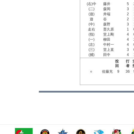
(右)中
藤井
5
(二)
森岡
3
(遊)
井端
2
遊
谷
2
(中)
森野
3
走右
普久原
1
(指)
堂上剛
4
(一)
柳田
4
(左)
中村一
4
(三)
堂上直
3
(捕)
田中
4
投
打
回
者
○
佐藤充
9
36