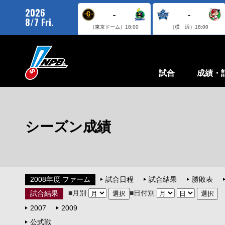
2026
-
-
8/7 Fri.
（東京ドーム）
18:00
（横 浜）
18:00
試合
成績・
シーズン成績
2008年度 ファーム
試合日程
試合結果
勝敗表
■月別
■日付別
試合結果
2007
2009
公式戦