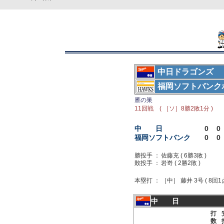
中日ドラゴンズ
福岡ソフトバンク
雁の巣
11回戦 ( ［ソ］8勝2敗1分 )
中 日
0
0
福岡ソフトバンク
0
0
勝投手 ：
佐藤充 ( 6勝3敗 )
敗投手 ：
岩嵜 ( 2勝2敗 )
本塁打 ：
［中］ 藤井 3号 ( 8回1
中 日
打
数