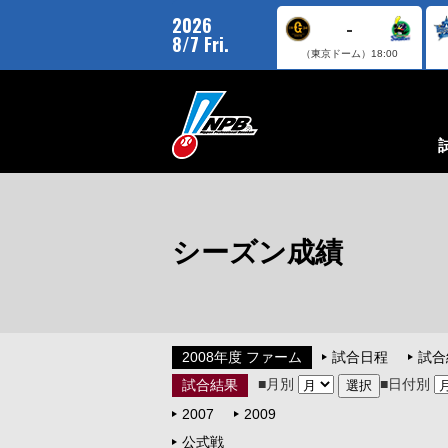
2026
-
8/7 Fri.
（東京ドーム）
18:00
シーズン成績
2008年度 ファーム
試合日程
試合
■月別
■日付別
試合結果
2007
2009
公式戦