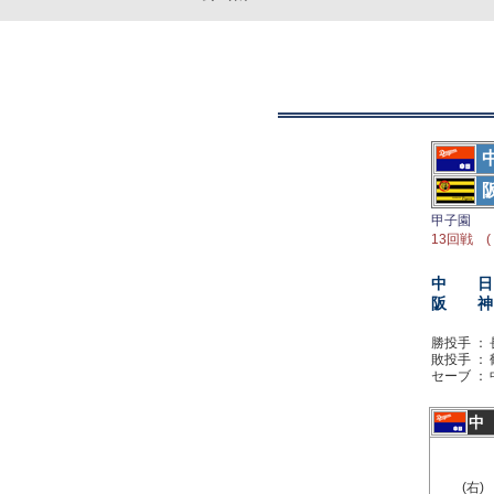
甲子園
13回戦 (
中 日
阪 神
勝投手 ：
敗投手 ：
セーブ ：
中
(右)