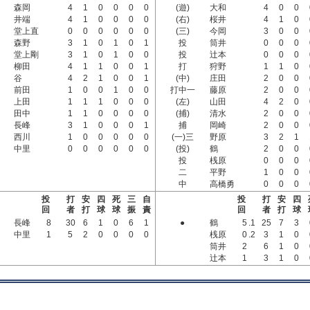
森岡
4
1
0
0
0
0
(遊)
大和
4
0
0
井端
4
1
0
0
0
0
(右)
桜井
4
1
0
堂上直
0
0
0
0
0
0
(三)
今岡
3
0
0
森野
3
1
0
1
0
1
投
筒井
0
0
0
堂上剛
3
1
0
1
0
0
投
辻本
0
0
0
柳田
4
1
1
0
0
1
打
狩野
1
1
0
谷
4
2
1
0
0
1
(中)
庄田
2
0
0
前田
1
0
0
1
0
0
打中一
藤原
2
0
0
上田
1
1
1
0
0
0
(左)
山田
4
2
0
田中
1
1
0
0
0
0
(捕)
清水
2
0
0
長峰
3
1
0
0
0
1
捕
岡崎
2
0
0
西川
1
0
0
0
0
0
(一)三
野原
3
2
1
中里
0
0
0
0
0
0
(投)
鶴
2
0
0
投
桟原
0
0
0
二
平野
1
0
0
中
高橋勇
0
0
0
投
打
安
四
死
三
自
投
打
安
四
回
者
打
球
球
振
責
回
者
打
球
長峰
8
30
6
1
0
6
1
●
鶴
5
.1
25
7
3
中里
1
5
2
0
0
0
0
桟原
0
.2
3
1
0
筒井
2
6
1
0
辻本
1
3
1
0