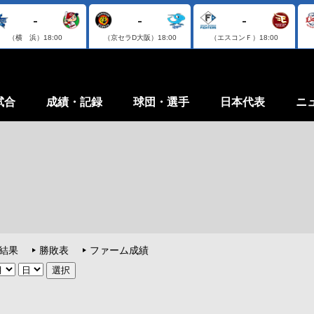
-
-
-
（横 浜）
18:00
（京セラD大阪）
18:00
（エスコンＦ）
18:00
試合
成績・記録
球団・選手
日本代表
ニ
結果
勝敗表
ファーム成績