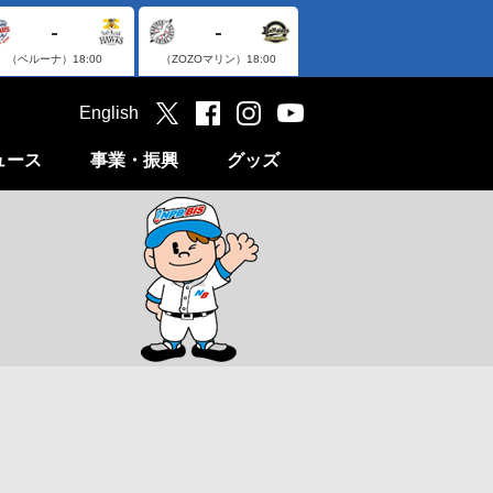
-
-
（ベルーナ）
18:00
（ZOZOマリン）
18:00
English
ュース
事業・振興
グッズ