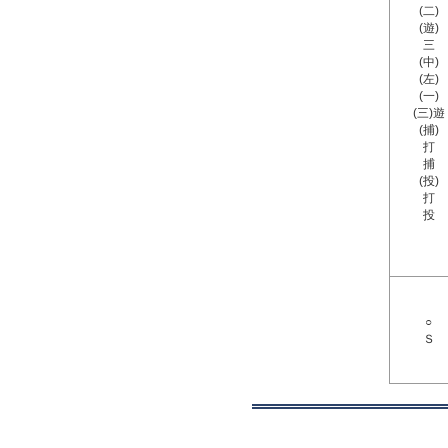
(二)
(遊)
三
(中)
(左)
(一)
(三)遊
(捕)
打
捕
(投)
打
投
○
Ｓ