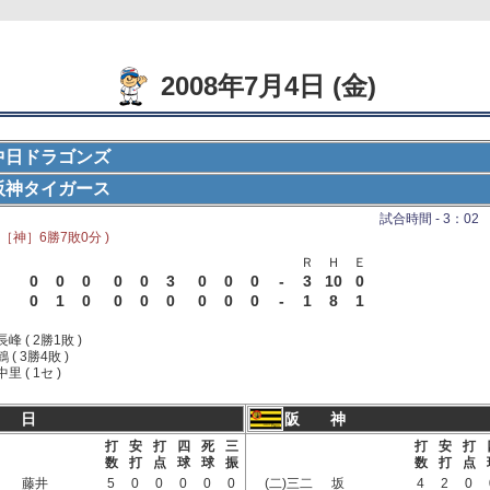
2008年7月4日 (金)
中日ドラゴンズ
阪神タイガース
試合時間 - 3：02 
 ［神］6勝7敗0分 )
Ｒ
Ｈ
Ｅ
0
0
0
0
0
3
0
0
0
-
3
10
0
0
1
0
0
0
0
0
0
0
-
1
8
1
長峰 ( 2勝1敗 )
鶴 ( 3勝4敗 )
中里 ( 1セ )
 日
阪 神
打
安
打
四
死
三
打
安
打
数
打
点
球
球
振
数
打
点
藤井
5
0
0
0
0
0
(二)三二
坂
4
2
0