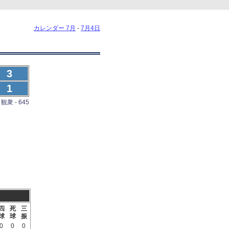
カレンダー 7月
-
7月4日
3
1
観衆 - 645
四
死
三
球
球
振
0
0
0