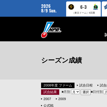
2026
6-3
8/9 Sun.
（東京ドーム）
6回裏
シーズン成績
2008年度 ファーム
試合日程
試合
■月別
■日付別
試合結果
2007
2009
公式戦