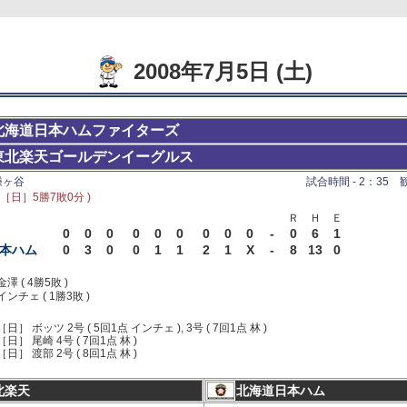
2008年7月5日 (土)
北海道日本ハムファイターズ
東北楽天ゴールデンイーグルス
鎌ヶ谷
試合時間 - 2：35 観衆
 ［日］5勝7敗0分 )
Ｒ
Ｈ
Ｅ
0
0
0
0
0
0
0
0
0
-
0
6
1
本ハム
0
3
0
0
1
1
2
1
X
-
8
13
0
金澤 ( 4勝5敗 )
インチェ ( 1勝3敗 )
［日］ ボッツ 2号 ( 5回1点 インチェ ), 3号 ( 7回1点 林 )
［日］ 尾崎 4号 ( 7回1点 林 )
［日］ 渡部 2号 ( 8回1点 林 )
北楽天
北海道日本ハム