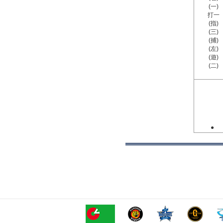
(一)
打一
(指)
(三)
(捕)
(左)
(遊)
(二)
●