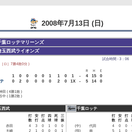
2008年7月13日 (日)
千葉ロッテマリーンズ
埼玉西武ライオンズ
試合時間 - 3：06 
 ［ロ］7勝4敗0分 )
Ｒ
Ｈ
Ｅ
1
0
0
0
0
1
1
0
1
-
4
15
0
テ
0
2
0
0
0
0
2
0
1X
-
5
14
0
神田 ( 4勝1敗 )
谷中 ( 1勝2敗 )
玉西武
千葉ロッテ
打
安
打
四
死
三
打
安
打
数
打
点
球
球
振
数
打
点
赤田
4
3
0
1
0
0
(中)
代田
4
0
0
大崎
2
1
0
0
0
1
(指)
南
5
1
0