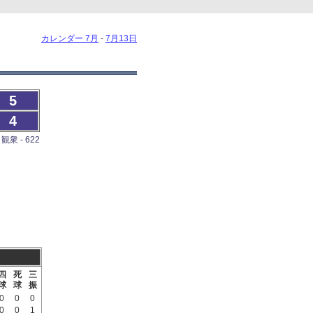
カレンダー 7月
-
7月13日
5
4
観衆 - 622
四
死
三
球
球
振
0
0
0
0
0
1