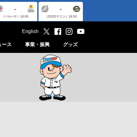
-
-
（ベルーナ）
18:00
（ZOZOマリン）
18:00
English
ュース
事業・振興
グッズ