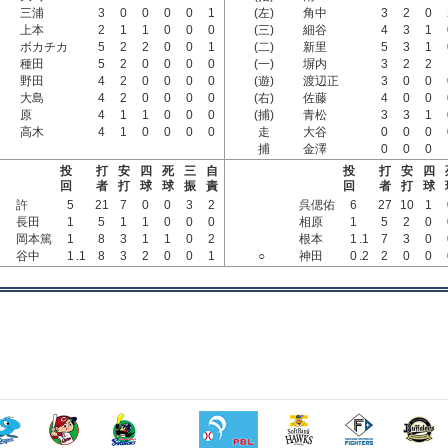
三浦
3
0
0
0
0
1
(左)
角中
3
2
0
上本
2
1
1
0
0
0
(三)
細谷
4
3
1
ボカチカ
5
2
2
0
0
1
(二)
新里
5
3
1
種田
5
2
0
0
0
0
(一)
塀内
3
2
2
野田
4
2
0
0
0
0
(遊)
渡辺正
3
0
0
大島
4
2
0
0
0
0
(右)
佐藤
4
0
0
原
4
1
1
0
0
0
(捕)
青松
3
3
1
高木
4
1
0
0
0
0
走
大谷
0
0
0
捕
金澤
0
0
0
投
打
安
四
死
三
自
投
打
安
四
回
者
打
球
球
振
責
回
者
打
球
許
5
21
7
0
0
3
2
呉偲佑
6
27
10
1
長田
1
5
1
1
0
0
0
相原
1
5
2
0
岡本篤
1
8
3
1
1
0
2
根本
1
.1
7
3
0
谷中
1
.1
8
3
2
0
0
1
○
神田
0
.2
2
0
0