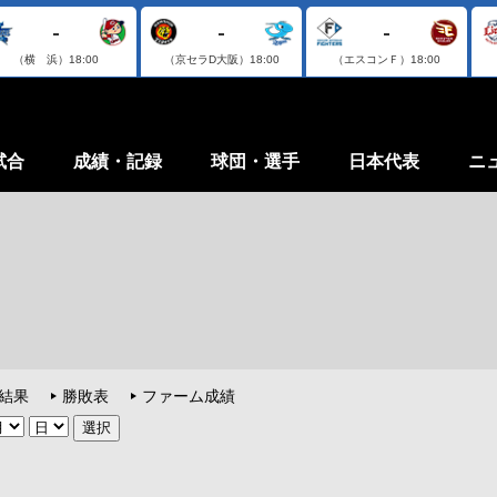
-
-
-
（横 浜）
18:00
（京セラD大阪）
18:00
（エスコンＦ）
18:00
試合
成績・記録
球団・選手
日本代表
ニ
結果
勝敗表
ファーム成績