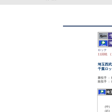
ロッテ
11回戦 (
埼玉西武
千葉ロッ
勝投手 ：
敗投手 ：
埼
(中)
(右)