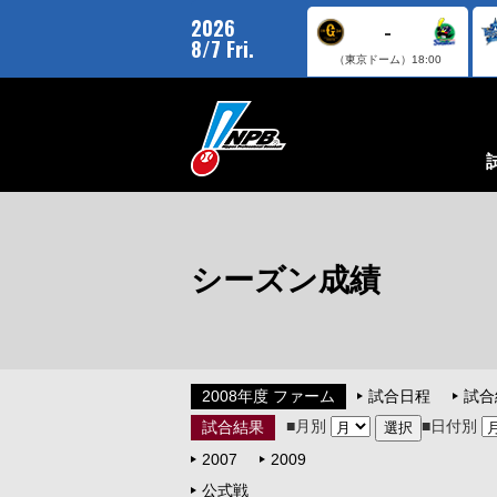
2026
-
8/7 Fri.
（東京ドーム）
18:00
シーズン成績
2008年度 ファーム
試合日程
試合
■月別
■日付別
試合結果
2007
2009
公式戦