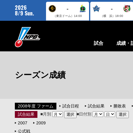
2026
-
-
8/9 Sun.
（東京ドーム）
14:00
（横 浜）
18:00
試合
成績・
シーズン成績
2008年度 ファーム
試合日程
試合結果
勝敗表
■月別
■日付別
試合結果
2007
2009
公式戦