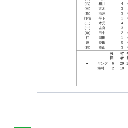
(右)
相川
4
(三)
古木
3
(指)
清原
3
打指
平下
1
(二)
木元
4
(一)
吉良
3
(遊)
田中
2
打
岡田
1
遊
柴田
0
(捕)
横山
3
投
打
回
者
●
ヤング
6
29
梅村
2
10