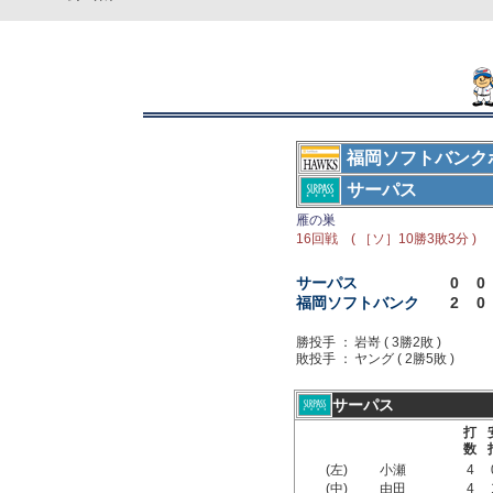
福岡ソフトバンク
サーパス
雁の巣
16回戦 ( ［ソ］10勝3敗3分 )
サーパス
0
0
福岡ソフトバンク
2
0
勝投手 ：
岩嵜 ( 3勝2敗 )
敗投手 ：
ヤング ( 2勝5敗 )
サーパス
打
数
(左)
小瀬
4
(中)
由田
4