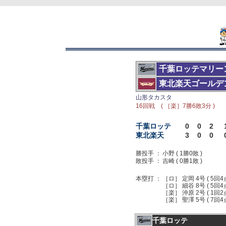
千葉ロッテマリー
東北楽天ゴールデ
山形タカスタ
16回戦 ( ［楽］7勝6敗3分 )
千葉ロッテ
0
0
2
東北楽天
3
0
0
勝投手 ：
小野 ( 1勝0敗 )
敗投手 ：
吉崎 ( 0勝1敗 )
本塁打 ：
［ロ］ 定岡 4号 ( 5回4
［ロ］ 細谷 8号 ( 5回4
［楽］ 沖原 2号 ( 1回2
［楽］ 聖澤 5号 ( 7回4
千葉ロッテ