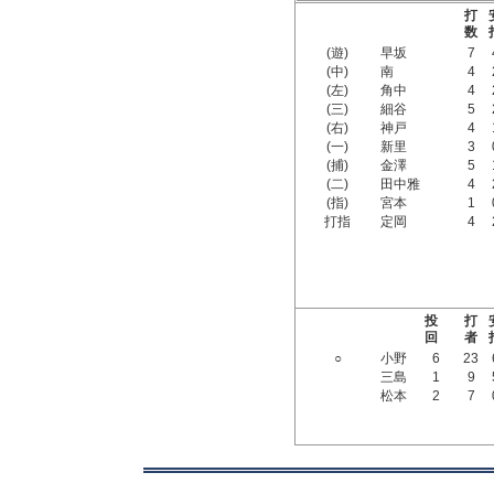
打
数
(遊)
早坂
7
(中)
南
4
(左)
角中
4
(三)
細谷
5
(右)
神戸
4
(一)
新里
3
(捕)
金澤
5
(二)
田中雅
4
(指)
宮本
1
打指
定岡
4
投
打
回
者
○
小野
6
23
三島
1
9
松本
2
7