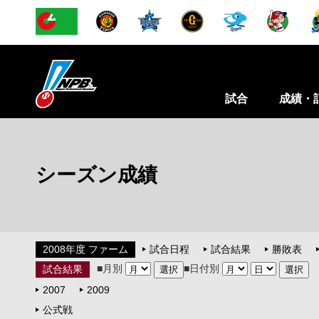
試合
成績・
シーズン成績
2008年度 ファーム
試合日程
試合結果
勝敗表
■月別
■日付別
試合結果
2007
2009
公式戦