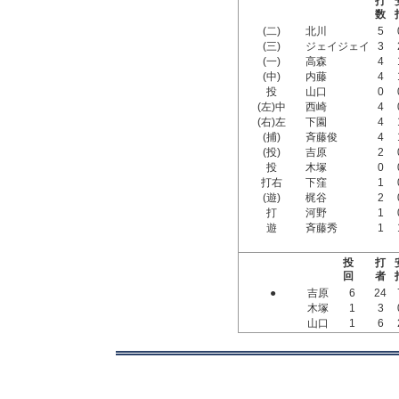
打
数
(二)
北川
5
(三)
ジェイジェイ
3
(一)
高森
4
(中)
内藤
4
投
山口
0
(左)中
西崎
4
(右)左
下園
4
(捕)
斉藤俊
4
(投)
吉原
2
投
木塚
0
打右
下窪
1
(遊)
梶谷
2
打
河野
1
遊
斉藤秀
1
投
打
回
者
●
吉原
6
24
木塚
1
3
山口
1
6