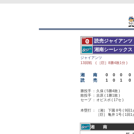
読売ジャイアンツ
湘南シーレックス
ジャイアンツ
13回戦 ( ［巨］8勝4敗1分 )
湘 南
0
0
0
0
読 売
1
0
1
0
勝投手 ：
久保 ( 5勝4敗 )
敗投手 ：
吉原 ( 1勝1敗 )
セーブ ：
オビスポ ( 17セ )
本塁打 ：
［湘］ 下園 8号 ( 9回1
［巨］ 亀井 1号 ( 1回1点 
湘 南