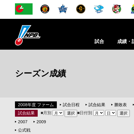
試合
成績・
シーズン成績
2008年度 ファーム
試合日程
試合結果
勝敗表
■月別
■日付別
試合結果
2007
2009
公式戦