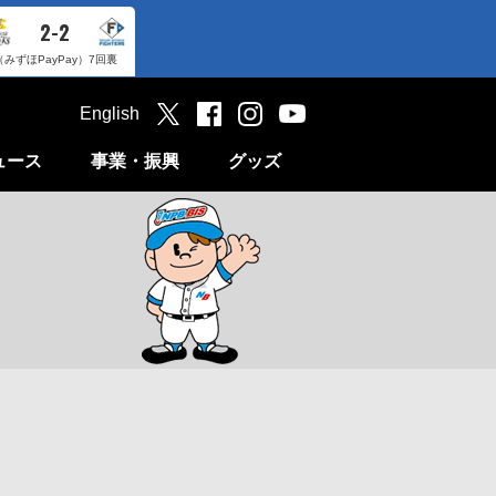
2-2
（みずほPayPay）
7回裏
English
ュース
事業・振興
グッズ