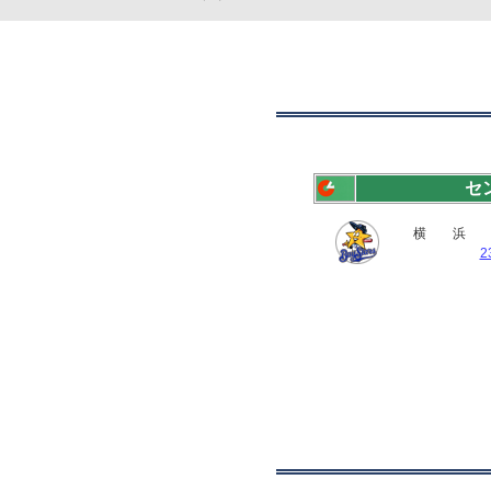
セ
横 浜
2