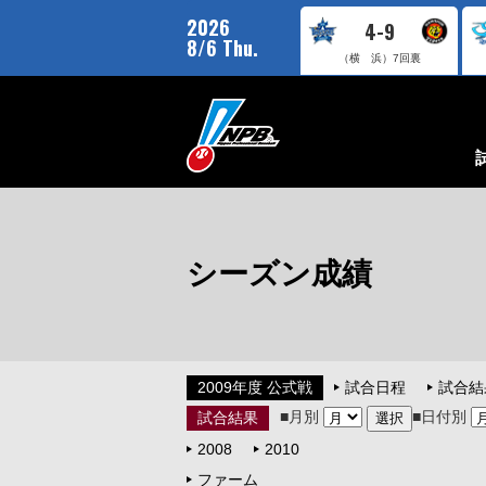
2026
4-9
8/6 Thu.
（横 浜）
7回裏
シーズン成績
2009年度 公式戦
試合日程
試合結
■月別
■日付別
試合結果
2008
2010
ファーム