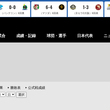
0-0
6-4
1-3
（バンテリン）
6回裏
（マツダ）
6回表
（京セラD大阪）
8回表
試合
成績・記録
球団・選手
日本代表
ニ
果
勝敗表
公式戦成績