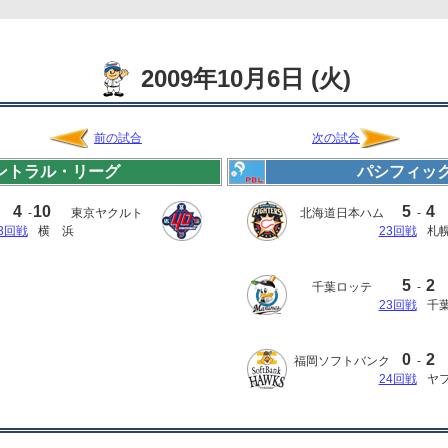
2009年10月6日 (火)
前の試合
次の試合
ントラル・リーグ
パシフィッ
4
10
5
4
-
東京ヤクルト
北海道日本ハム
-
3回戦
横 浜
23回戦
札
5
2
千葉ロッテ
-
23回戦
千
0
2
福岡ソフトバンク
-
24回戦
ヤ