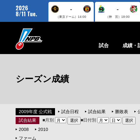
2026
-
-
8/11 Tue.
（東京ドーム）
14:00
（神 宮）
18:00
試合
成績・
シーズン成績
2009年度 公式戦
試合日程
試合結果
勝敗表
■月別
■日付別
試合結果
2008
2010
ファーム