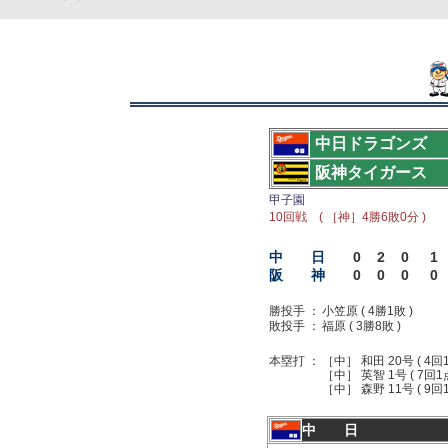
中日ドラゴンズ
阪神タイガース
甲子園
10回戦 ( ［神］4勝6敗0分 )
中 日
0
2
0
1
阪 神
0
0
0
0
勝投手 ：
小笠原 ( 4勝1敗 )
敗投手 ：
福原 ( 3勝8敗 )
本塁打 ：
［中］ 和田 20号 ( 4回
［中］ 英智 1号 ( 7回1
［中］ 森野 11号 ( 9回
中 日