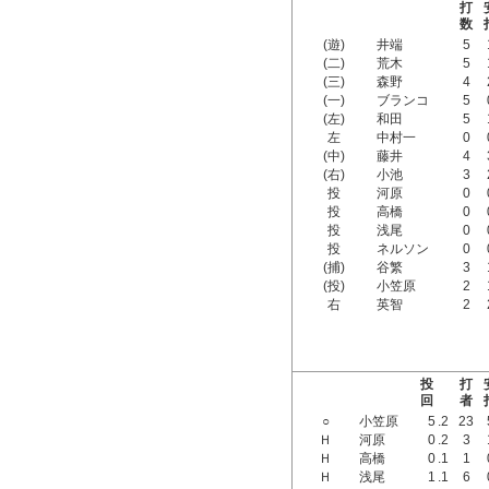
打
数
(遊)
井端
5
(二)
荒木
5
(三)
森野
4
(一)
ブランコ
5
(左)
和田
5
左
中村一
0
(中)
藤井
4
(右)
小池
3
投
河原
0
投
高橋
0
投
浅尾
0
投
ネルソン
0
(捕)
谷繁
3
(投)
小笠原
2
右
英智
2
投
打
回
者
○
小笠原
5
.2
23
Ｈ
河原
0
.2
3
Ｈ
高橋
0
.1
1
Ｈ
浅尾
1
.1
6