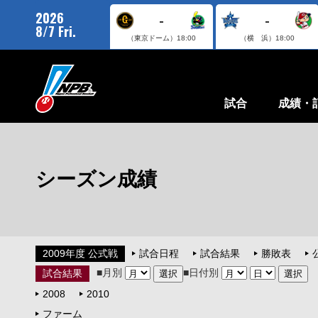
2026
-
-
8/7 Fri.
（東京ドーム）
18:00
（横 浜）
18:00
試合
成績・
シーズン成績
2009年度 公式戦
試合日程
試合結果
勝敗表
■月別
■日付別
試合結果
2008
2010
ファーム