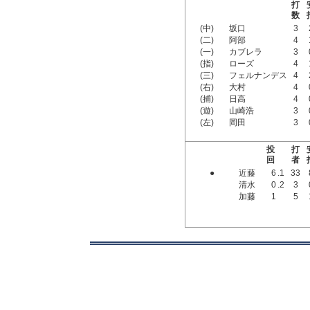
打
数
(中)
坂口
3
(二)
阿部
4
(一)
カブレラ
3
(指)
ローズ
4
(三)
フェルナンデス
4
(右)
大村
4
(捕)
日高
4
(遊)
山崎浩
3
(左)
岡田
3
投
打
回
者
●
近藤
6
.1
33
清水
0
.2
3
加藤
1
5