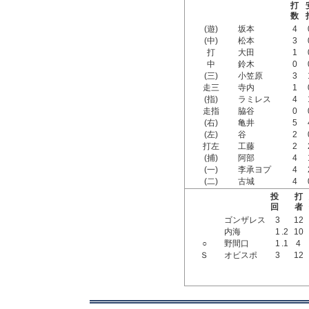
打
数
(遊)
坂本
4
(中)
松本
3
打
大田
1
中
鈴木
0
(三)
小笠原
3
走三
寺内
1
(指)
ラミレス
4
走指
脇谷
0
(右)
亀井
5
(左)
谷
2
打左
工藤
2
(捕)
阿部
4
(一)
李承ヨプ
4
(二)
古城
4
投
打
回
者
ゴンザレス
3
12
内海
1
.2
10
○
野間口
1
.1
4
Ｓ
オビスポ
3
12