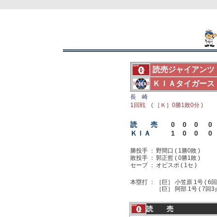
読売ジャイアンツ
ＫＩＡタイガース
長 崎
1回戦 ( ［Ｋ］0勝1敗0分 )
読 売
0
0
0
0
ＫＩＡ
1
0
0
0
勝投手 ：
野間口 ( 1勝0敗 )
敗投手 ：
郭正哲 ( 0勝1敗 )
セーブ ：
オビスポ ( 1セ )
本塁打 ：
［巨］ 小笠原 1号 ( 6回
［巨］ 阿部 1号 ( 7回3
読 売