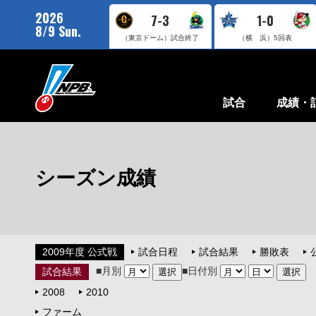
2026
7-3
1-0
8/9 Sun.
（東京ドーム）
試合終了
（横 浜）
5回表
試合
成績・
シーズン成績
2009年度 公式戦
試合日程
試合結果
勝敗表
■月別
■日付別
試合結果
2008
2010
ファーム