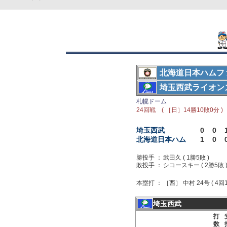
北海道日本ハムフ
埼玉西武ライオン
札幌ドーム
24回戦 ( ［日］14勝10敗0分 )
埼玉西武
0
0
北海道日本ハム
1
0
勝投手 ：
武田久 ( 1勝5敗 )
敗投手 ：
シコースキー ( 2勝5敗 
本塁打 ：
［西］ 中村 24号 ( 4回1
埼玉西武
打
数