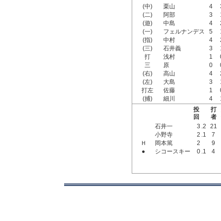
(中)
栗山
4
(二)
阿部
3
(遊)
中島
4
(一)
フェルナンデス
5
(指)
中村
4
(三)
石井義
3
打
浅村
1
三
原
0
(右)
高山
4
(左)
大島
3
打左
佐藤
1
(捕)
細川
4
投
打
回
者
石井一
3
.2
21
小野寺
2
.1
7
Ｈ
岡本篤
2
9
●
シコースキー
0
.1
4