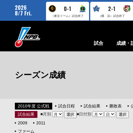
2026
0-1
2-1
8/7 Fri.
（東京ドーム）
試合終了
（横 浜）
試合終了
試合
成績・
シーズン成績
2010年度 公式戦
試合日程
試合結果
勝敗表
■月別
■日付別
試合結果
2009
2011
ファーム