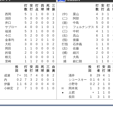
打
安
打
四
死
三
打
安
打
数
打
点
球
球
振
数
打
点
西岡
5
1
1
0
0
1
(中)
栗山
4
3
1
清田
5
0
0
0
0
2
(二)
阿部
5
2
0
井口
5
2
0
0
0
3
(遊)
中島
5
0
0
サブロー
4
0
0
1
0
1
(一)
フェルナンデス
6
2
0
福浦
5
3
1
0
0
0
(三)
中村
4
1
1
今江
5
2
0
0
0
0
(右)
高山
6
1
0
金泰均
4
1
2
0
1
0
(指)
後藤
3
0
0
大松
3
0
0
1
0
2
打指
石井義
1
1
0
岡田
1
1
0
0
0
0
(左)
佐藤
4
1
0
的場
2
0
0
0
0
1
(捕)
細川
2
0
0
根元
1
0
0
0
0
1
打
大島
1
1
2
里崎
1
1
2
0
0
0
捕
銀仁朗
1
1
0
投
打
安
四
死
三
自
投
打
安
四
回
者
打
球
球
振
責
回
者
打
球
成瀬
7
+
31
7
4
0
8
2
涌井
8
29
4
1
内
0
.2
7
3
2
0
0
1
シコースキー
0
.1
6
4
1
伊藤
1
.1
6
2
0
0
4
0
小野寺
0
.2
2
1
0
小林宏
2
7
1
0
0
1
0
Ｈ
岡本篤
1
3
0
0
●
土肥
+
1
1
0
長田
1
3
1
0