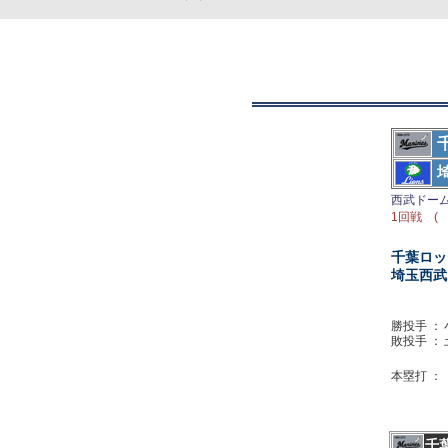
西武ドー
1回戦 ( 
千葉ロッ
埼玉西武
勝投手 ：
敗投手 ：
本塁打 ：
千