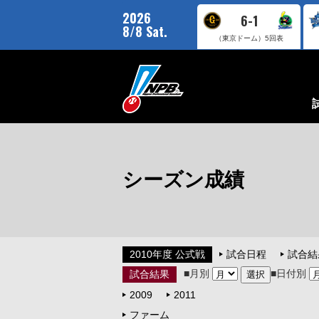
2026
6-1
8/8 Sat.
（東京ドーム）
5回表
シーズン成績
2010年度 公式戦
試合日程
試合結
■月別
■日付別
試合結果
2009
2011
ファーム