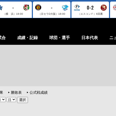
-
-
0-2
（横 浜）
18:00
（京セラD大阪）
18:00
（エスコンＦ）
6回裏
試合
成績・記録
球団・選手
日本代表
ニ
果
勝敗表
公式戦成績