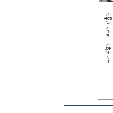
(遊)
(中)左
(二)
(右)
(指)
(三)
(一)
(左)
走中
(捕)
打
捕
○