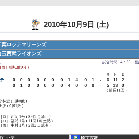
2010年10月9日 (土)
千葉ロッテマリーンズ
埼玉西武ライオンズ
ム
試合時間 - 4：23 観衆 
［西］0勝1敗0分 )
Ｒ
Ｈ
Ｅ
テ
0
0
0
0
0
0
0
1
4
0
1
-
6
11
2
0
1
0
0
0
0
0
4
0
0
0
-
5
13
0
( 延長11回 )
小林宏 ( 1勝0敗 )
土肥 ( 0勝1敗 )
［ロ］ 西岡 1号 ( 8回1点 涌井 )
［ロ］ 福浦 1号 ( 11回1点 土肥 )
［西］ 中村 1号 ( 2回1点 成瀬 )
葉ロッテ
埼玉西武