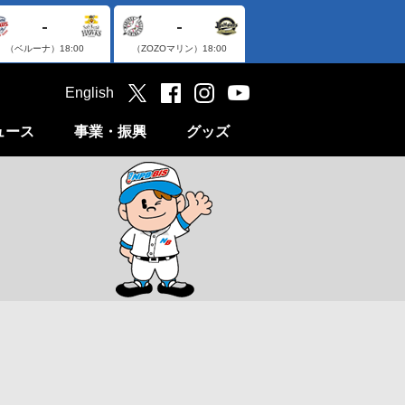
-
-
（ベルーナ）
18:00
（ZOZOマリン）
18:00
English
ュース
事業・振興
グッズ