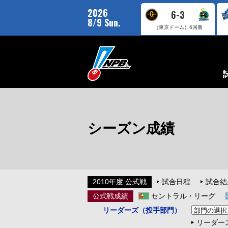
2026
6-3
8/9 Sun.
（東京ドーム）
6回裏
シーズン成績
2010年度 公式戦
試合日程
試合結
公式戦成績
セントラル・リーグ
リーダーズ（投手部門）
リーダー