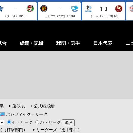
-
-
1-0
（横 浜）
18:00
（京セラD大阪）
18:00
（エスコンＦ）
9回表
試合
成績・記録
球団・選手
日本代表
ニ
果
勝敗表
公式戦成績
パシフィック・リーグ
セ・リーグ
パ・リーグ
ズ（打撃部門）
リーダーズ（投手部門）