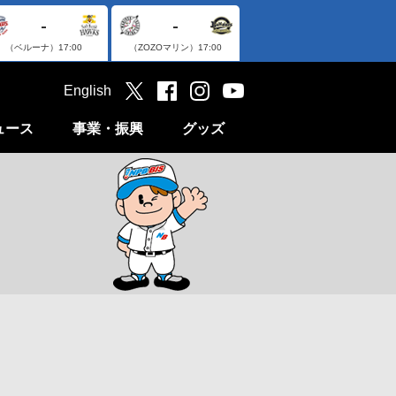
-
-
（ベルーナ）
17:00
（ZOZOマリン）
17:00
English
ュース
事業・振興
グッズ