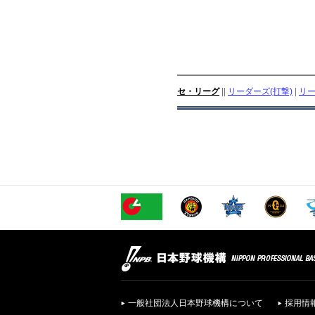
セ・リーグ
||
リーダーズ(打撃)
|
リー
一般社団法人日本野球機構について
採用情