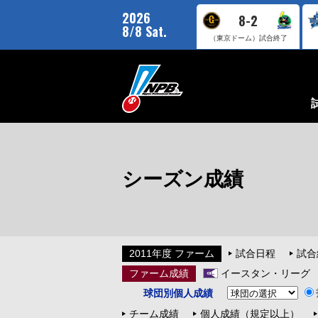
2026
8-2
8/8 Sat.
（東京ドーム）
試合終了
シーズン成績
2011年度 ファーム
試合日程
試合
ファーム成績
イースタン・リーグ
球団別個人成績
チーム成績
個人成績（規定以上）