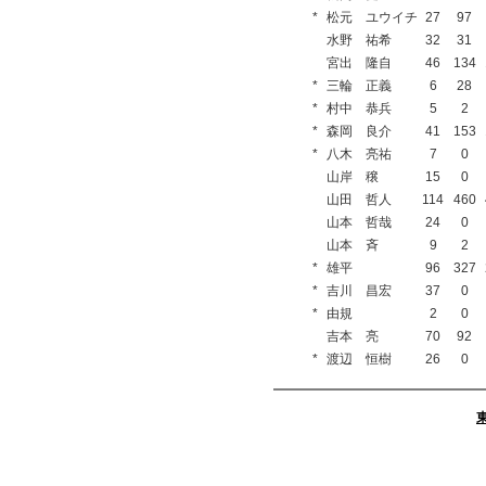
*
松元 ユウイチ
27
97
水野 祐希
32
31
宮出 隆自
46
134
*
三輪 正義
6
28
*
村中 恭兵
5
2
*
森岡 良介
41
153
*
八木 亮祐
7
0
山岸 穣
15
0
山田 哲人
114
460
山本 哲哉
24
0
山本 斉
9
2
*
雄平
96
327
*
吉川 昌宏
37
0
*
由規
2
0
吉本 亮
70
92
*
渡辺 恒樹
26
0