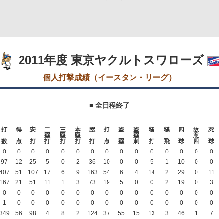
2011年度 東京ヤクルトスワローズ
個人打撃成績（イースタン・リーグ）
■ 全日程終了
打
得
安
二
三
本
塁
打
盗
盗
犠
犠
四
故
死
塁
塁
塁
塁
意
数
点
打
打
打
打
打
点
塁
刺
打
飛
球
四
球
0
0
0
0
0
0
0
0
0
0
0
0
0
0
0
97
12
25
5
0
2
36
10
0
0
5
1
10
0
0
407
51
107
17
6
9
163
54
6
4
14
2
29
0
11
167
21
51
11
1
3
73
19
5
0
0
2
19
0
3
0
0
0
0
0
0
0
0
0
0
0
0
0
0
0
1
0
0
0
0
0
0
0
0
0
0
0
0
0
0
349
56
98
4
8
2
124
37
55
15
13
3
46
1
7