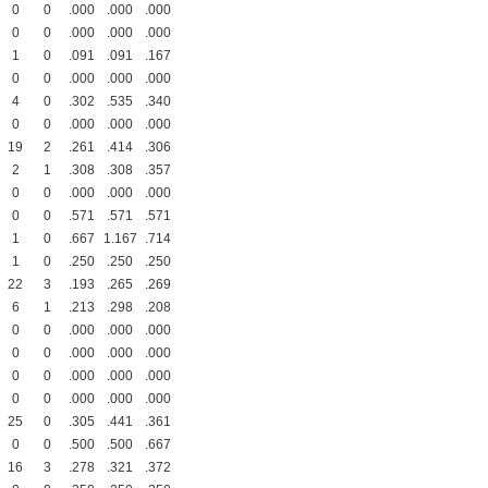
0
0
.000
.000
.000
0
0
.000
.000
.000
1
0
.091
.091
.167
0
0
.000
.000
.000
4
0
.302
.535
.340
0
0
.000
.000
.000
19
2
.261
.414
.306
2
1
.308
.308
.357
0
0
.000
.000
.000
0
0
.571
.571
.571
1
0
.667
1.167
.714
1
0
.250
.250
.250
22
3
.193
.265
.269
6
1
.213
.298
.208
0
0
.000
.000
.000
0
0
.000
.000
.000
0
0
.000
.000
.000
0
0
.000
.000
.000
25
0
.305
.441
.361
0
0
.500
.500
.667
16
3
.278
.321
.372