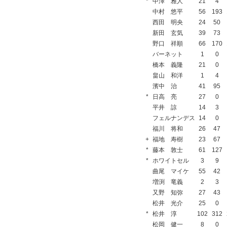
*
中澤 雅人
21
4
中村 悠平
56
193
西田 明央
24
50
新田 玄気
39
73
野口 祥順
66
170
バーネット
1
0
橋本 義隆
21
0
畠山 和洋
1
4
濱中 治
41
95
*
日高 亮
27
0
平井 諒
14
3
フェルナンデス
14
0
福川 将和
26
47
+
福地 寿樹
23
67
*
藤本 敦士
61
127
*
ホワイトセル
3
9
曲尾 マイケ
55
42
増渕 竜義
2
3
又野 知弥
27
43
松井 光介
25
0
*
松井 淳
102
312
松岡 健一
8
0