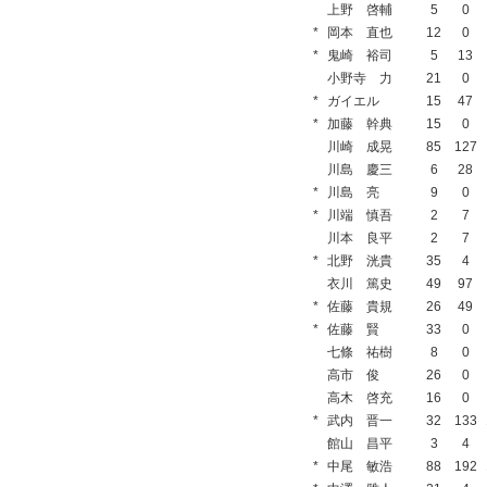
上野 啓輔
5
0
*
岡本 直也
12
0
*
鬼崎 裕司
5
13
小野寺 力
21
0
*
ガイエル
15
47
*
加藤 幹典
15
0
川崎 成晃
85
127
川島 慶三
6
28
*
川島 亮
9
0
*
川端 慎吾
2
7
川本 良平
2
7
*
北野 洸貴
35
4
衣川 篤史
49
97
*
佐藤 貴規
26
49
*
佐藤 賢
33
0
七條 祐樹
8
0
高市 俊
26
0
高木 啓充
16
0
*
武内 晋一
32
133
館山 昌平
3
4
*
中尾 敏浩
88
192