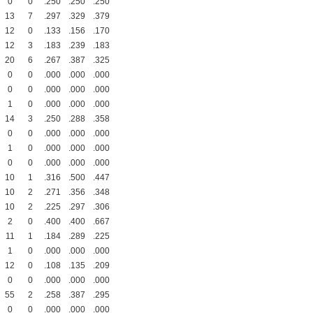
0
0
.250
.250
.250
13
7
.297
.329
.379
12
0
.133
.156
.170
12
3
.183
.239
.183
20
6
.267
.387
.325
0
0
.000
.000
.000
0
0
.000
.000
.000
1
0
.000
.000
.000
14
3
.250
.288
.358
0
0
.000
.000
.000
1
0
.000
.000
.000
0
0
.000
.000
.000
10
1
.316
.500
.447
10
2
.271
.356
.348
10
2
.225
.297
.306
2
0
.400
.400
.667
11
1
.184
.289
.225
1
0
.000
.000
.000
12
0
.108
.135
.209
0
0
.000
.000
.000
55
2
.258
.387
.295
0
0
.000
.000
.000