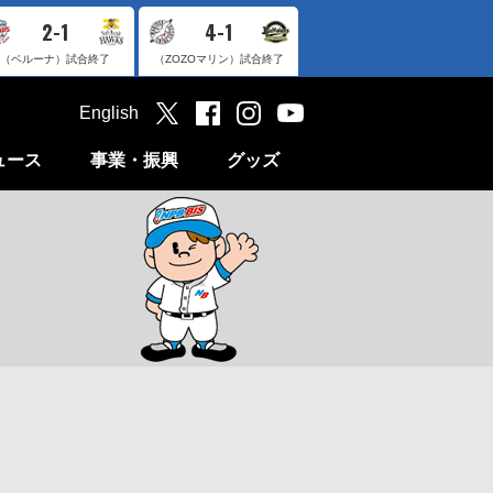
2-1
4-1
（ベルーナ）
試合終了
（ZOZOマリン）
試合終了
English
ュース
事業・振興
グッズ