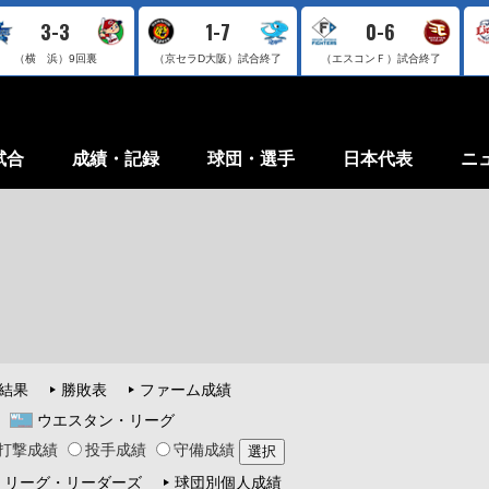
3-3
1-7
0-6
（横 浜）
9回裏
（京セラD大阪）
試合終了
（エスコンＦ）
試合終了
試合
成績・記録
球団・選手
日本代表
ニ
結果
勝敗表
ファーム成績
ウエスタン・リーグ
打撃成績
投手成績
守備成績
リーグ・リーダーズ
球団別個人成績