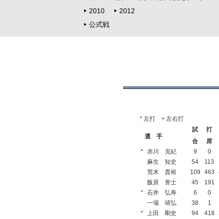
2010
2012
公式戦
* 左打 + 左右打
試
打
選 手
合
席
*
赤川 克紀
9
0
麻生 知史
54
113
荒木 貴裕
109
463
飯原 誉士
45
191
*
石井 弘寿
6
0
一場 靖弘
38
1
*
上田 剛史
94
418