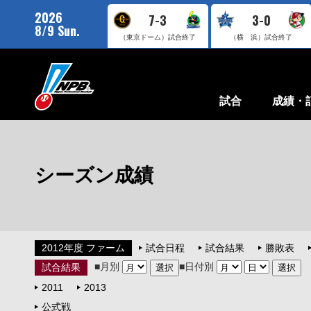
2026
7-3
3-0
8/9 Sun.
（東京ドーム）
試合終了
（横 浜）
試合終了
試合
成績・
シーズン成績
2012年度 ファーム
試合日程
試合結果
勝敗表
■月別
■日付別
試合結果
2011
2013
公式戦