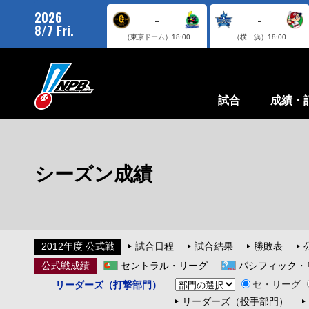
2026
-
-
8/7 Fri.
（東京ドーム）
18:00
（横 浜）
18:00
試合
成績・
シーズン成績
2012年度 公式戦
試合日程
試合結果
勝敗表
公式戦成績
セントラル・リーグ
パシフィック・
セ・リーグ
リーダーズ（打撃部門）
リーダーズ（投手部門）