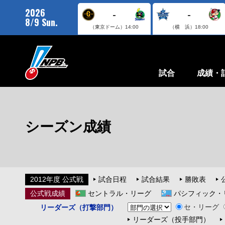
2026
-
-
8/9 Sun.
（東京ドーム）
14:00
（横 浜）
18:00
試合
成績・
シーズン成績
2012年度 公式戦
試合日程
試合結果
勝敗表
公式戦成績
セントラル・リーグ
パシフィック・
セ・リーグ
リーダーズ（打撃部門）
リーダーズ（投手部門）