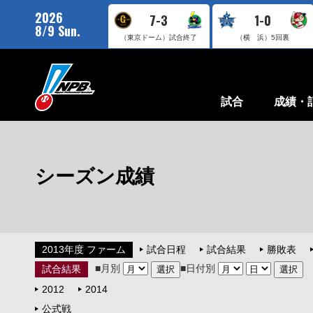
2026
7-3
1-0
8/9 Sun.
（東京ドーム）
試合終了
（横 浜）
5回裏
試合
成績・
シーズン成績
2013年度 ファーム
試合日程
試合結果
勝敗表
■月別
■日付別
試合結果
2012
2014
公式戦