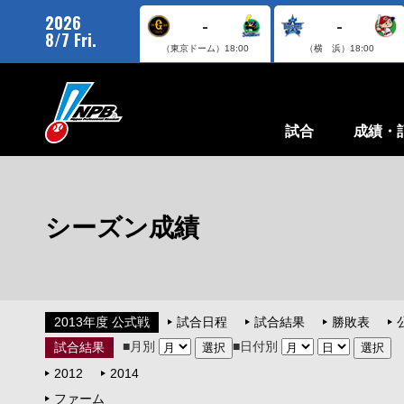
2026
-
-
8/7 Fri.
（東京ドーム）
18:00
（横 浜）
18:00
試合
成績・
シーズン成績
2013年度 公式戦
試合日程
試合結果
勝敗表
■月別
■日付別
試合結果
2012
2014
ファーム