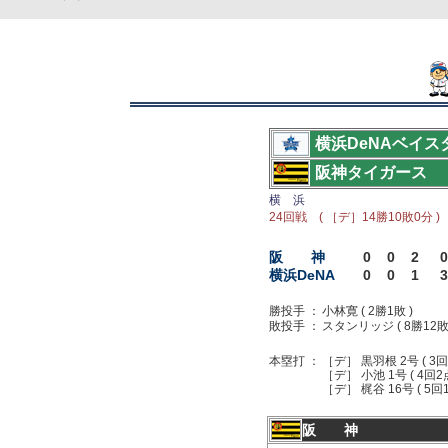
横浜DeNAベイス
阪神タイガース
横 浜
24回戦 ( ［デ］14勝10敗0分 )
阪 神
0
0
2
0
横浜DeNA
0
0
1
3
勝投手 ：
小林寛 ( 2勝1敗 )
敗投手 ：
スタンリッジ ( 8勝12敗 
本塁打 ：
［デ］ 黒羽根 2号 ( 3
［デ］ 小池 1号 ( 4回2点
［デ］ 梶谷 16号 ( 5
阪 神