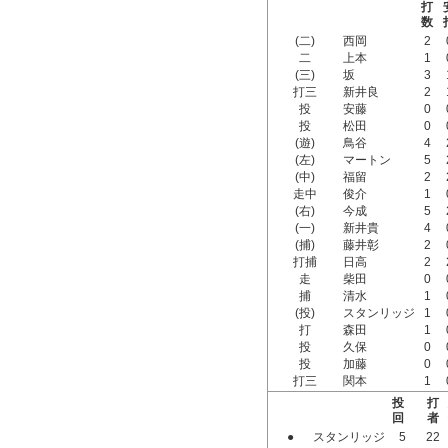
打
数
(二)
西岡
2
二
上本
1
(三)
坂
3
打三
新井良
2
投
安藤
0
投
松田
0
(遊)
鳥谷
4
(左)
マートン
5
(中)
福留
2
走中
俊介
1
(右)
今成
5
(一)
新井貴
4
(捕)
藤井彰
2
打捕
日高
2
走
柴田
0
捕
清水
1
(投)
スタンリッジ
1
打
森田
1
投
久保
0
投
加藤
0
打三
関本
1
投
打
回
者
●
スタンリッジ
5
22