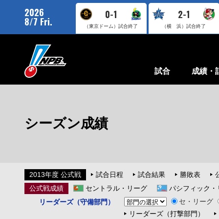
2026
0-1
2-1
8/7 Fri.
（東京ドーム）
試合終了
（横 浜）
試合終了
試合
成績・
シーズン成績
2013年度 公式戦
試合日程
試合結果
勝敗表
公式戦成績
セントラル・リーグ
パシフィック・
セ・リーグ
リーダーズ（守備部門）
リーダーズ（打撃部門）