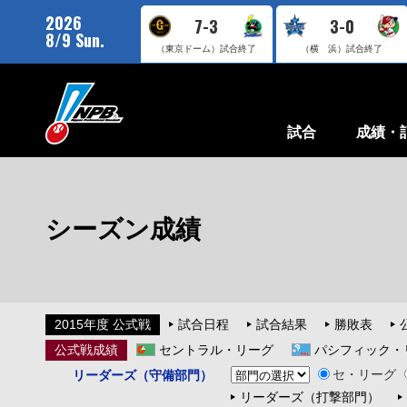
2026
7-3
3-0
8/9 Sun.
（東京ドーム）
試合終了
（横 浜）
試合終了
試合
成績・
シーズン成績
2015年度 公式戦
試合日程
試合結果
勝敗表
公式戦成績
セントラル・リーグ
パシフィック・
セ・リーグ
リーダーズ（守備部門）
リーダーズ（打撃部門）