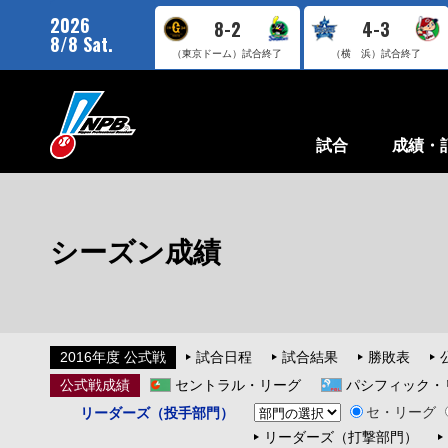
2026
8-2
4-3
8/8 Sat.
（東京ドーム）
試合終了
（横 浜）
試合終了
試合
成績・
シーズン成績
2016年度 公式戦
試合日程
試合結果
勝敗表
公式戦成績
セントラル・リーグ
パシフィック・
セ・リーグ
リーダーズ（投手部門）
リーダーズ（打撃部門）