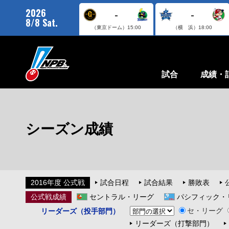
2026
-
-
8/8 Sat.
（東京ドーム）
15:00
（横 浜）
18:00
試合
成績・
シーズン成績
2016年度 公式戦
試合日程
試合結果
勝敗表
公式戦成績
セントラル・リーグ
パシフィック・
セ・リーグ
リーダーズ（投手部門）
リーダーズ（打撃部門）