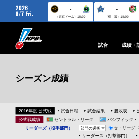
2026
-
-
8/7 Fri.
（東京ドーム）
18:00
（横 浜）
18:00
試合
成績・
シーズン成績
2016年度 公式戦
試合日程
試合結果
勝敗表
公式戦成績
セントラル・リーグ
パシフィック・
セ・リーグ
リーダーズ（投手部門）
リーダーズ（打撃部門）