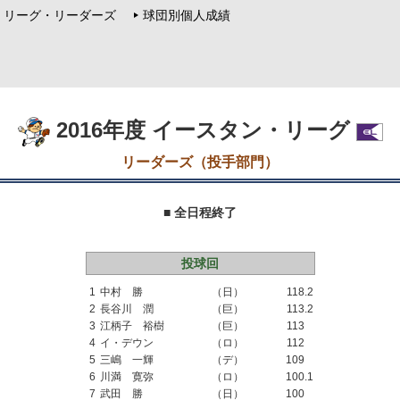
リーグ・リーダーズ
球団別個人成績
2016年度 イースタン・リーグ
リーダーズ（投手部門）
■ 全日程終了
投球回
1
中村 勝
（日）
118
.2
2
長谷川 潤
（巨）
113
.2
3
江柄子 裕樹
（巨）
113
4
イ・デウン
（ロ）
112
5
三嶋 一輝
（デ）
109
6
川満 寛弥
（ロ）
100
.1
7
武田 勝
（日）
100