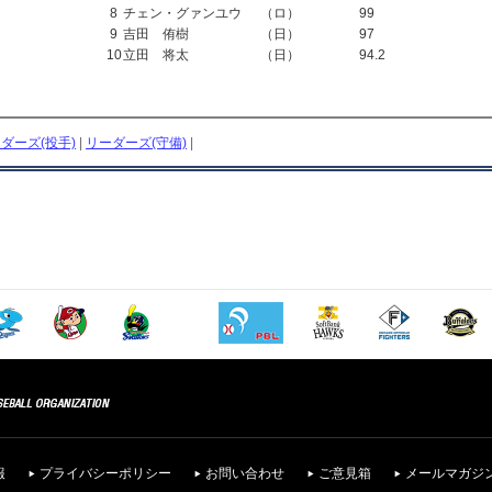
8
チェン・グァンユウ
（ロ）
99
9
吉田 侑樹
（日）
97
10
立田 将太
（日）
94
.2
ダーズ(投手)
|
リーダーズ(守備)
|
報
プライバシーポリシー
お問い合わせ
ご意見箱
メールマガジ