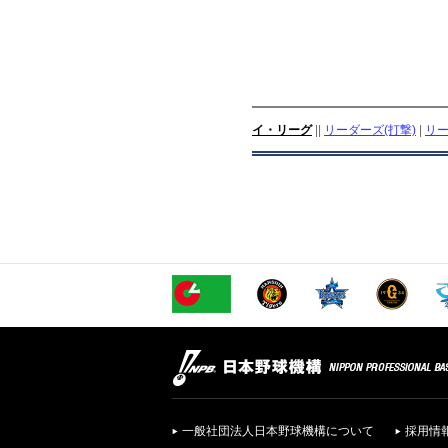
イ・リーグ
||
リーダーズ(打撃)
|
リー
一般社団法人日本野球機構について
採用情