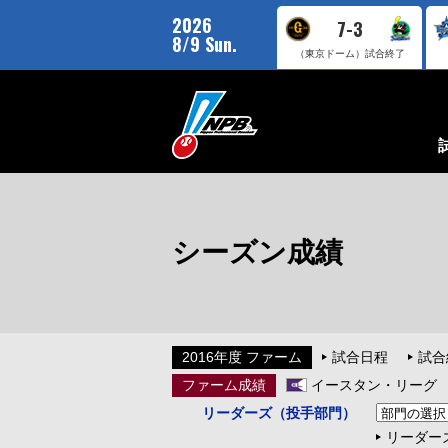
2026
7-3
8/9 Sun.
（東京ドーム）
試合終了
シーズン成績
2016年度 ファーム
試合日程
試合
ファーム成績
イースタン・リーグ
リーダーズ（投手部門）
リーダー