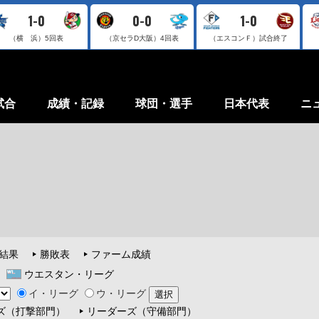
1-0
0-0
1-0
（横 浜）
5回表
（京セラD大阪）
4回表
（エスコンＦ）
試合終了
試合
成績・記録
球団・選手
日本代表
ニ
結果
勝敗表
ファーム成績
ウエスタン・リーグ
イ・リーグ
ウ・リーグ
ズ（打撃部門）
リーダーズ（守備部門）