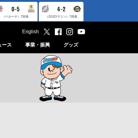
0-5
4-2
（ベルーナ）
7回表
（ZOZOマリン）
7回表
English
ュース
事業・振興
グッズ