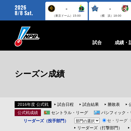
2026
-
-
8/8 Sat.
（東京ドーム）
15:00
（横 浜）
18:00
試合
成績・
シーズン成績
2016年度 公式戦
試合日程
試合結果
勝敗表
公式戦成績
セントラル・リーグ
パシフィック・
セ・リーグ
リーダーズ（投手部門）
リーダーズ（打撃部門）