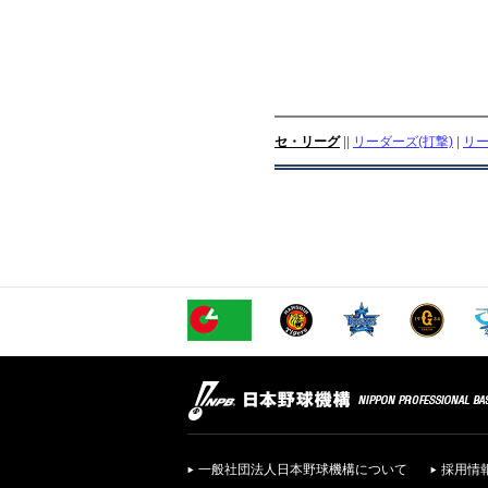
セ・リーグ
||
リーダーズ(打撃)
|
リー
一般社団法人日本野球機構について
採用情