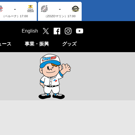
-
-
（ベルーナ）
17:00
（ZOZOマリン）
17:00
English
ュース
事業・振興
グッズ