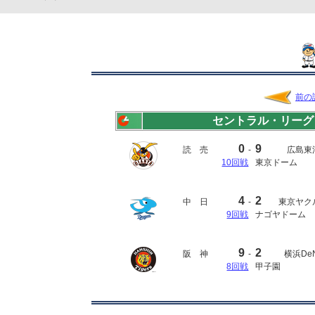
前の
セントラル・リーグ
0
9
読 売
-
広島東
10回戦
東京ドーム
4
2
中 日
-
東京ヤク
9回戦
ナゴヤドーム
9
2
阪 神
-
横浜De
8回戦
甲子園