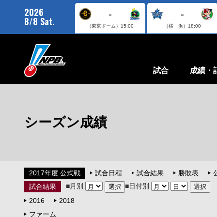
2026
-
-
8/8 Sat.
（東京ドーム）
15:00
（横 浜）
18:00
試合
成績・
シーズン成績
2017年度 公式戦
試合日程
試合結果
勝敗表
■月別
■日付別
試合結果
2016
2018
ファーム