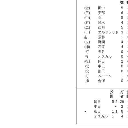
数
(遊)
田中
5
(三)
安部
6
(中)
丸
5
(右)
鈴木
4
(二)
西川
5
(一)
エルドレッド
3
走一
堂林
1
(左)
野間
4
(捕)
石原
4
打
天谷
0
投
オスカル
0
(投)
岡田
2
投
中田
0
投
薮田
0
打
ペーニャ
1
捕
會澤
0
投
打
回
者
岡田
5
.2
26
中田
+
2
●
薮田
1
.1
8
オスカル
1
4