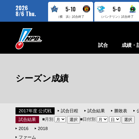
2026
5-10
5-0
8/6 Thu.
（横 浜）
試合終了
（バンテリン）
試合終了
試合
成績・
シーズン成績
2017年度 公式戦
試合日程
試合結果
勝敗表
■月別
■日付別
試合結果
2016
2018
ファーム