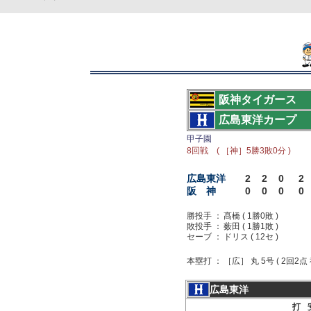
阪神タイガース
広島東洋カープ
甲子園
8回戦 ( ［神］5勝3敗0分 )
広島東洋
2
2
0
2
阪 神
0
0
0
0
勝投手 ：
髙橋 ( 1勝0敗 )
敗投手 ：
薮田 ( 1勝1敗 )
セーブ ：
ドリス ( 12セ )
本塁打 ：
［広］ 丸 5号 ( 2回2点 
広島東洋
打