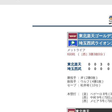
東北楽天ゴールデ
埼玉西武ライオン
メットライフ
6回戦 ( ［西］3勝3敗0分 )
東北楽天
0
0
3
0
埼玉西武
0
0
0
0
勝投手 ：
岸 ( 2勝0敗 )
敗投手 ：
ウルフ ( 4勝1敗 )
セーブ ：
松井裕 ( 13セ )
本塁打 ：
［楽］ ペゲーロ 8号 ( 
［西］ 中村 9号 ( 7回1点
［西］ メヒア 5号 ( 7回
東北楽天