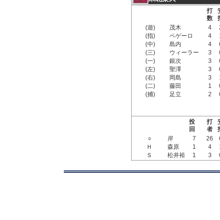
打
数
(遊)
茂木
4
(指)
ペゲーロ
4
(中)
島内
4
(三)
ウィーラー
3
(一)
銀次
3
(左)
聖澤
3
(右)
岡島
3
(二)
藤田
1
(捕)
足立
2
投
打
回
者
○
岸
7
26
Ｈ
森原
1
4
Ｓ
松井裕
1
3