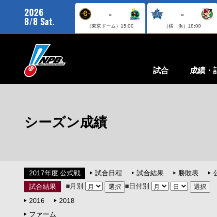
2026
-
-
8/8 Sat.
（東京ドーム）
15:00
（横 浜）
18:00
試合
成績・
シーズン成績
2017年度 公式戦
試合日程
試合結果
勝敗表
■月別
■日付別
試合結果
2016
2018
ファーム