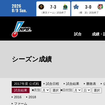
2026
7-3
3-0
8/9 Sun.
（東京ドーム）
試合終了
（横 浜）
試合終了
試合
成績・
シーズン成績
2017年度 公式戦
試合日程
試合結果
勝敗表
■月別
■日付別
試合結果
2016
2018
ファーム