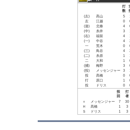
打
数
(左)
髙山
5
左
江越
0
(遊)
北條
4
(中)
糸井
3
(右)
福留
4
(一)
中谷
4
一
荒木
0
(三)
鳥谷
4
(二)
糸原
1
二
大和
1
(捕)
梅野
3
(投)
メッセンジャー
3
投
髙橋
0
打
原口
1
投
ドリス
0
投
打
回
者
○
メッセンジャー
7
30
Ｈ
髙橋
1
3
Ｓ
ドリス
1
3