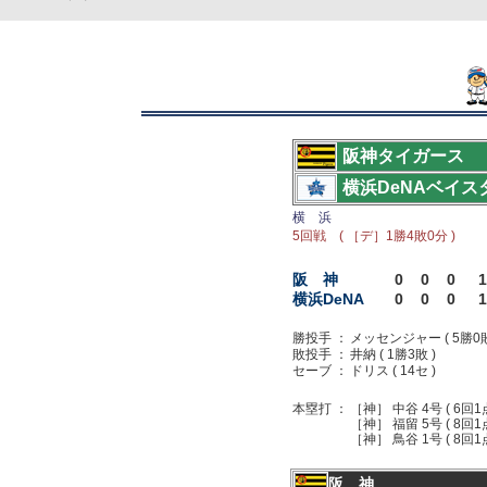
阪神タイガース
横浜DeNAベイス
横 浜
5回戦 ( ［デ］1勝4敗0分 )
阪 神
0
0
0
1
横浜DeNA
0
0
0
1
勝投手 ：
メッセンジャー ( 5勝0敗
敗投手 ：
井納 ( 1勝3敗 )
セーブ ：
ドリス ( 14セ )
本塁打 ：
［神］ 中谷 4号 ( 6回1
［神］ 福留 5号 ( 8回1
［神］ 鳥谷 1号 ( 8回1
阪 神